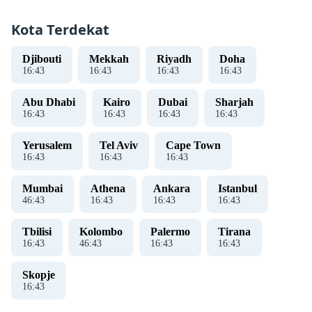
Kota Terdekat
Djibouti
Mekkah
Riyadh
Doha
16
:
44
16
:
44
16
:
44
16
:
44
Abu Dhabi
Kairo
Dubai
Sharjah
16
:
44
16
:
44
16
:
44
16
:
44
Yerusalem
Tel Aviv
Cape Town
16
:
44
16
:
44
16
:
44
Mumbai
Athena
Ankara
Istanbul
46
:
44
16
:
44
16
:
44
16
:
44
Tbilisi
Kolombo
Palermo
Tirana
16
:
44
46
:
44
16
:
44
16
:
44
Skopje
16
:
44