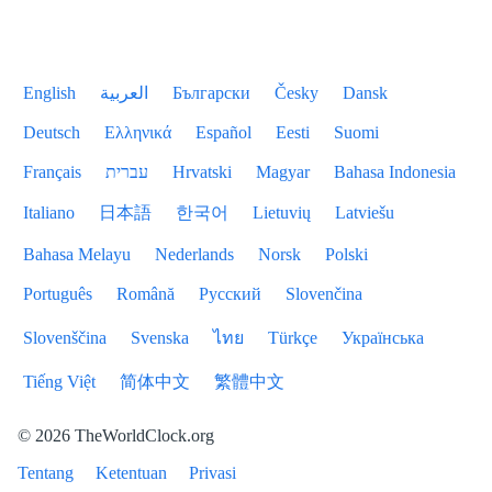
English
العربية
Български
Česky
Dansk
Deutsch
Ελληνικά
Español
Eesti
Suomi
Français
עברית
Hrvatski
Magyar
Bahasa Indonesia
Italiano
日本語
한국어
Lietuvių
Latviešu
Bahasa Melayu
Nederlands
Norsk
Polski
Português
Română
Русский
Slovenčina
Slovenščina
Svenska
ไทย
Türkçe
Українська
Tiếng Việt
简体中文
繁體中文
© 2026 TheWorldClock.org
Tentang
Ketentuan
Privasi