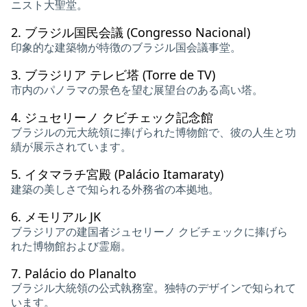
ニスト大聖堂。
2.
ブラジル国民会議 (Congresso Nacional)
印象的な建築物が特徴のブラジル国会議事堂。
3.
ブラジリア テレビ塔 (Torre de TV)
市内のパノラマの景色を望む展望台のある高い塔。
4.
ジュセリーノ クビチェック記念館
ブラジルの元大統領に捧げられた博物館で、彼の人生と功
績が展示されています。
5.
イタマラチ宮殿 (Palácio Itamaraty)
建築の美しさで知られる外務省の本拠地。
6.
メモリアル JK
ブラジリアの建国者ジュセリーノ クビチェックに捧げら
れた博物館および霊廟。
7.
Palácio do Planalto
ブラジル大統領の公式執務室。独特のデザインで知られて
います。