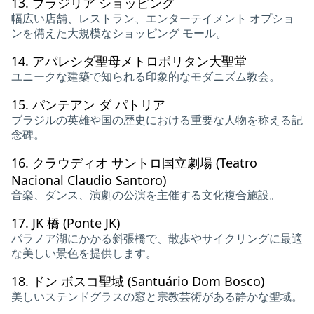
13.
ブラジリア ショッピング
幅広い店舗、レストラン、エンターテイメント オプショ
ンを備えた大規模なショッピング モール。
14.
アパレシダ聖母メトロポリタン大聖堂
ユニークな建築で知られる印象的なモダニズム教会。
15.
パンテアン ダ パトリア
ブラジルの英雄や国の歴史における重要な人物を称える記
念碑。
16.
クラウディオ サントロ国立劇場 (Teatro
Nacional Claudio Santoro)
音楽、ダンス、演劇の公演を主催する文化複合施設。
17.
JK 橋 (Ponte JK)
パラノア湖にかかる斜張橋で、散歩やサイクリングに最適
な美しい景色を提供します。
18.
ドン ボスコ聖域 (Santuário Dom Bosco)
美しいステンドグラスの窓と宗教芸術がある静かな聖域。