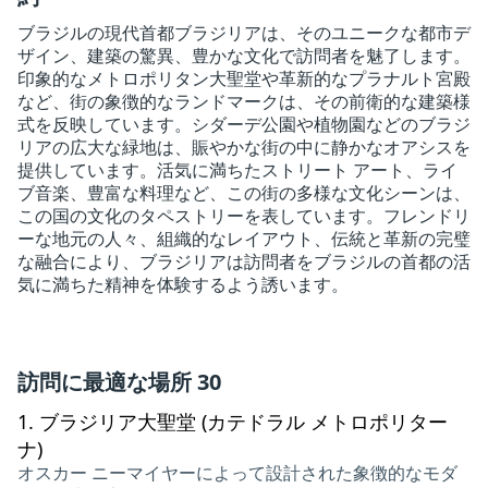
ブラジルの現代首都ブラジリアは、そのユニークな都市デ
ザイン、建築の驚異、豊かな文化で訪問者を魅了します。
印象的なメトロポリタン大聖堂や革新的なプラナルト宮殿
など、街の象徴的なランドマークは、その前衛的な建築様
式を反映しています。シダーデ公園や植物園などのブラジ
リアの広大な緑地は、賑やかな街の中に静かなオアシスを
提供しています。活気に満ちたストリート アート、ライ
ブ音楽、豊富な料理など、この街の多様な文化シーンは、
この国の文化のタペストリーを表しています。フレンドリ
ーな地元の人々、組織的なレイアウト、伝統と革新の完璧
な融合により、ブラジリアは訪問者をブラジルの首都の活
気に満ちた精神を体験するよう誘います。
訪問に最適な場所 30
1.
ブラジリア大聖堂 (カテドラル メトロポリター
ナ)
オスカー ニーマイヤーによって設計された象徴的なモダ