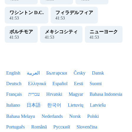
ワシントン D.C.
フィラデルフィア
41
:
53
41
:
53
ボルチモア
メキシコシティ
ニューヨーク
41
:
53
41
:
53
41
:
53
English
العربية
Български
Česky
Dansk
Deutsch
Ελληνικά
Español
Eesti
Suomi
Français
עברית
Hrvatski
Magyar
Bahasa Indonesia
Italiano
日本語
한국어
Lietuvių
Latviešu
Bahasa Melayu
Nederlands
Norsk
Polski
Português
Română
Русский
Slovenčina