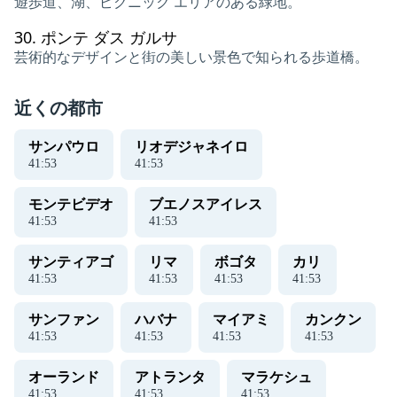
遊歩道、湖、ピクニック エリアのある緑地。
30.
ポンテ ダス ガルサ
芸術的なデザインと街の美しい景色で知られる歩道橋。
近くの都市
サンパウロ
リオデジャネイロ
41
:
53
41
:
53
モンテビデオ
ブエノスアイレス
41
:
53
41
:
53
サンティアゴ
リマ
ボゴタ
カリ
41
:
53
41
:
53
41
:
53
41
:
53
サンファン
ハバナ
マイアミ
カンクン
41
:
53
41
:
53
41
:
53
41
:
53
オーランド
アトランタ
マラケシュ
41
:
53
41
:
53
41
:
53