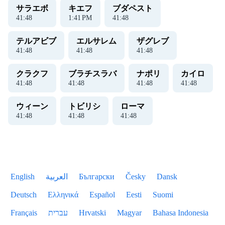
サラエボ
キエフ
ブダペスト
41
:
48
1
:
41
PM
41
:
48
テルアビブ
エルサレム
ザグレブ
41
:
48
41
:
48
41
:
48
クラクフ
ブラチスラバ
ナポリ
カイロ
41
:
48
41
:
48
41
:
48
41
:
48
ウィーン
トビリシ
ローマ
41
:
48
41
:
48
41
:
48
English
العربية
Български
Česky
Dansk
Deutsch
Ελληνικά
Español
Eesti
Suomi
Français
עברית
Hrvatski
Magyar
Bahasa Indonesia