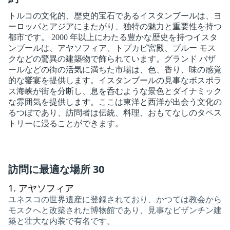
トルコの文化的、歴史的宝石であるイスタンブールは、ヨ
ーロッパとアジアにまたがり、独特の魅力と重要性を持つ
都市です。 2000 年以上にわたる豊かな歴史を持つイスタ
ンブールは、アヤソフィア、トプカピ宮殿、ブルー モス
クなどの驚異の建築物で飾られています。グランド バザ
ールなどの街の活気に満ちた市場は、色、香り、味の感覚
的な饗宴を提供します。イスタンブールの見事なボスポラ
ス海峡が街を分断し、息を呑むような景色とダイナミック
な雰囲気を提供します。ここは東洋と西洋が出会う文化の
るつぼであり、訪問者は伝統、料理、おもてなしのタペス
トリーに浸ることができます。
訪問に最適な場所 30
1.
アヤソフィア
ユネスコの世界遺産に登録されており、かつては教会から
モスクへと改築された博物館であり、見事なビザンチン建
築と壮大な内装で有名です。