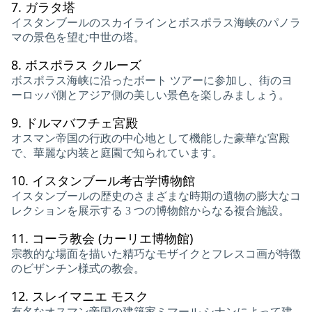
7.
ガラタ塔
イスタンブールのスカイラインとボスポラス海峡のパノラ
マの景色を望む中世の塔。
8.
ボスポラス クルーズ
ボスポラス海峡に沿ったボート ツアーに参加し、街のヨ
ーロッパ側とアジア側の美しい景色を楽しみましょう。
9.
ドルマバフチェ宮殿
オスマン帝国の行政の中心地として機能した豪華な宮殿
で、華麗な内装と庭園で知られています。
10.
イスタンブール考古学博物館
イスタンブールの歴史のさまざまな時期の遺物の膨大なコ
レクションを展示する 3 つの博物館からなる複合施設。
11.
コーラ教会 (カーリエ博物館)
宗教的な場面を描いた精巧なモザイクとフレスコ画が特徴
のビザンチン様式の教会。
12.
スレイマニエ モスク
有名なオスマン帝国の建築家ミマール シナンによって建