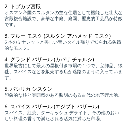
2.
トプカプ宮殿
オスマン帝国のスルタンの主な住居として機能した壮大な
宮殿複合施設で、豪華な中庭、庭園、歴史的工芸品が特徴
です。
3.
ブルー モスク (スルタン アハメッド モスク)
6 本のミナレットと美しい青いタイル張りで知られる象徴
的なモスク。
4.
グランド バザール (カパリ チャルシ)
世界最古にして最大の屋根付き市場の 1 つで、宝飾品、絨
毯、スパイスなどを販売する店が迷路のように入っていま
す。
5.
バシリカ シスタン
印象的な柱と雰囲気のある照明のある古代の地下貯水池。
6.
スパイス バザール (エジプト バザール)
スパイス、紅茶、ターキッシュ デライト、その他のおい
しい料理の香りで満たされる活気に満ちた市場。