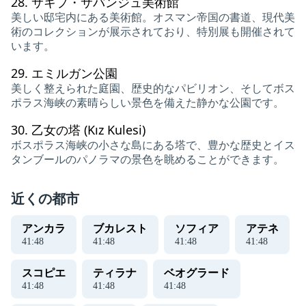
28.
サキプ・サバンジュ美術館
美しい邸宅内にある美術館。オスマン帝国の書道、現代美
術のコレクションが展示されており、特別展も開催されて
います。
29.
エミルガン公園
美しく整えられた庭園、歴史的なパビリオン、そしてボス
ポラス海峡の素晴らしい景色を備えた静かな公園です。
30.
乙女の塔 (Kız Kulesi)
ボスポラス海峡の小さな島にある塔で、豊かな歴史とイス
タンブールのパノラマの景色を眺めることができます。
近くの都市
アンカラ
ブカレスト
ソフィア
アテネ
41
:
48
41
:
48
41
:
48
41
:
48
スコピエ
ティラナ
ベオグラード
41
:
48
41
:
48
41
:
48