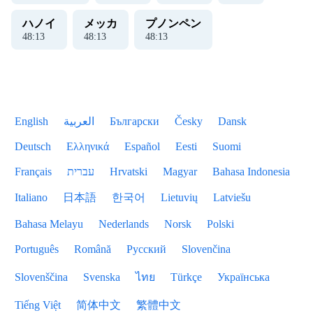
ハノイ
メッカ
プノンペン
48
:
14
48
:
14
48
:
14
English
العربية
Български
Česky
Dansk
Deutsch
Ελληνικά
Español
Eesti
Suomi
Français
עברית
Hrvatski
Magyar
Bahasa Indonesia
Italiano
日本語
한국어
Lietuvių
Latviešu
Bahasa Melayu
Nederlands
Norsk
Polski
Português
Română
Русский
Slovenčina
Slovenščina
Svenska
ไทย
Türkçe
Українська
Tiếng Việt
简体中文
繁體中文