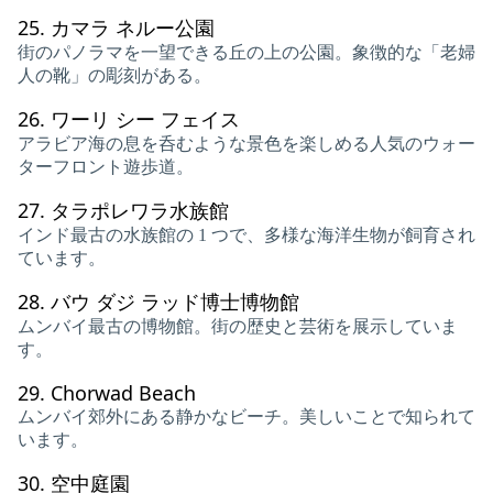
25.
カマラ ネルー公園
街のパノラマを一望できる丘の上の公園。象徴的な「老婦
人の靴」の彫刻がある。
26.
ワーリ シー フェイス
アラビア海の息を呑むような景色を楽しめる人気のウォー
ターフロント遊歩道。
27.
タラポレワラ水族館
インド最古の水族館の 1 つで、多様な海洋生物が飼育され
ています。
28.
バウ ダジ ラッド博士博物館
ムンバイ最古の博物館。街の歴史と芸術を展示していま
す。
29.
Chorwad Beach
ムンバイ郊外にある静かなビーチ。美しいことで知られて
います。
30.
空中庭園