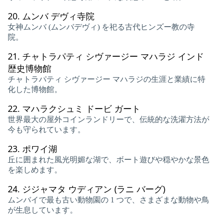
20.
ムンバ デヴィ寺院
女神ムンバ (ムンバデヴィ) を祀る古代ヒンズー教の寺
院。
21.
チャトラパティ シヴァージー マハラジ インド
歴史博物館
チャトラパティ シヴァージー マハラジの生涯と業績に特
化した博物館。
22.
マハラクシュミ ドービ ガート
世界最大の屋外コインランドリーで、伝統的な洗濯方法が
今も守られています。
23.
ポワイ湖
丘に囲まれた風光明媚な湖で、ボート遊びや穏やかな景色
を楽しめます。
24.
ジジャマタ ウディアン (ラニ バーグ)
ムンバイで最も古い動物園の 1 つで、さまざまな動物や鳥
が生息しています。