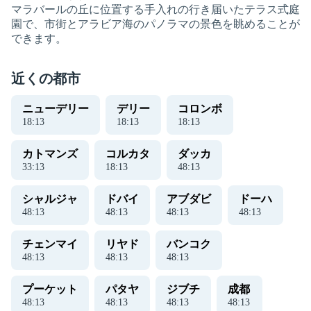
マラバールの丘に位置する手入れの行き届いたテラス式庭
園で、市街とアラビア海のパノラマの景色を眺めることが
できます。
近くの都市
ニューデリー
デリー
コロンボ
18
:
14
18
:
14
18
:
14
カトマンズ
コルカタ
ダッカ
33
:
14
18
:
14
48
:
14
シャルジャ
ドバイ
アブダビ
ドーハ
48
:
14
48
:
14
48
:
14
48
:
14
チェンマイ
リヤド
バンコク
48
:
14
48
:
14
48
:
14
プーケット
パタヤ
ジブチ
成都
48
:
14
48
:
14
48
:
14
48
:
14