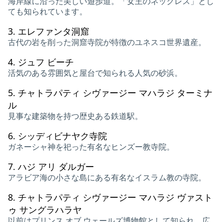
海岸線に沿った美しい遊歩道。「女王のネックレス」とし
ても知られています。
3.
エレファンタ洞窟
古代の岩を削った洞窟寺院が特徴のユネスコ世界遺産。
4.
ジュフ ビーチ
活気のある雰囲気と屋台で知られる人気の砂浜。
5.
チャトラパティ シヴァージー マハラジ ターミナ
ル
見事な建築物を持つ歴史ある鉄道駅。
6.
シッディビナヤク寺院
ガネーシャ神を祀った有名なヒンズー教寺院。
7.
ハジ アリ ダルガー
アラビア海の小さな島にある有名なイスラム教の寺院。
8.
チャトラパティ シヴァージー マハラジ ヴァスト
ゥ サングラハラヤ
以前はプリンス オブ ウェールズ博物館として知られ、広