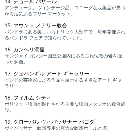
14.
チョール バザール
アンティーク、ヴィンテージ品、ユニークな収集品が見つ
かる活気あるフリー マーケット。
15.
マウント メアリー教会
バンドラにある美しいカトリック大聖堂で、毎年開催され
るバンドラ フェアで知られています。
16.
カンヘリ洞窟
サンジャイ ガンジー国立公園内にある古代仏教の岩を掘
った洞窟。
17.
ジェハンギル アート ギャラリー
インドの芸術家による作品を展示する著名なアート ギャ
ラリー。
18.
フィルム シティ
ボリウッド映画が製作される主要な映画スタジオの複合施
設。
19.
グローバル ヴィパッサナー パゴダ
ヴィパッサナー瞑想専用の巨大な瞑想ホールと塔。