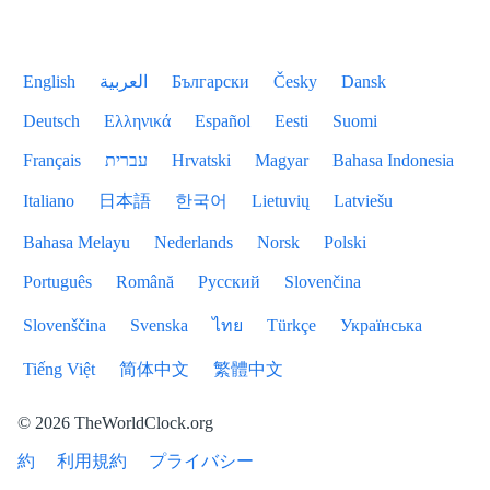
English
العربية
Български
Česky
Dansk
Deutsch
Ελληνικά
Español
Eesti
Suomi
Français
עברית
Hrvatski
Magyar
Bahasa Indonesia
Italiano
日本語
한국어
Lietuvių
Latviešu
Bahasa Melayu
Nederlands
Norsk
Polski
Português
Română
Русский
Slovenčina
Slovenščina
Svenska
ไทย
Türkçe
Українська
Tiếng Việt
简体中文
繁體中文
© 2026 TheWorldClock.org
約
利用規約
プライバシー