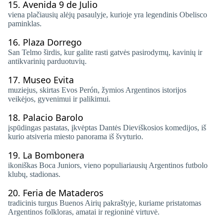
15.
Avenida 9 de Julio
viena plačiausių alėjų pasaulyje, kurioje yra legendinis Obelisco
paminklas.
16.
Plaza Dorrego
San Telmo širdis, kur galite rasti gatvės pasirodymų, kavinių ir
antikvarinių parduotuvių.
17.
Museo Evita
muziejus, skirtas Evos Perón, žymios Argentinos istorijos
veikėjos, gyvenimui ir palikimui.
18.
Palacio Barolo
įspūdingas pastatas, įkvėptas Dantės Dieviškosios komedijos, iš
kurio atsiveria miesto panorama iš švyturio.
19.
La Bombonera
ikoniškas Boca Juniors, vieno populiariausių Argentinos futbolo
klubų, stadionas.
20.
Feria de Mataderos
tradicinis turgus Buenos Airių pakraštyje, kuriame pristatomas
Argentinos folkloras, amatai ir regioninė virtuvė.