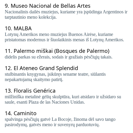
9.
Museo Nacional de Bellas Artes
Nacionalinis dailės muziejus, kuriame yra įspūdinga Argentinos ir
tarptautinio meno kolekcija.
10.
MALBA
Lotynų Amerikos meno muziejus Buenos Airėse, kuriame
pristatomas modernus ir šiuolaikinis menas iš Lotynų Amerikos.
11.
Palermo miškai (Bosques de Palermo)
didelis parkas su ežerais, sodais ir gražiais pėsčiųjų takais.
12.
El Ateneo Grand Splendid
stulbinantis knygynas, įsikūręs sename teatre, siūlantis
nepakartojamą skaitymo patirtį.
13.
Floralis Genérica
milžiniška metalinė gėlių skulptūra, kuri atsidaro ir užsidaro su
saule, esanti Plaza de las Naciones Unidas.
14.
Caminito
spalvinga pėsčiųjų gatvė La Bocoje, žinoma dėl savo tango
pasirodymų, gatvės meno ir suvenyrų parduotuvių.