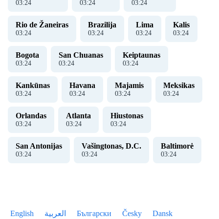
03
:
24
03
:
24
03
:
24
Rio de Žaneiras
Brazilija
Lima
Kalis
03
:
24
03
:
24
03
:
24
03
:
24
Bogota
San Chuanas
Keiptaunas
03
:
24
03
:
24
03
:
24
Kankūnas
Havana
Majamis
Meksikas
03
:
24
03
:
24
03
:
24
03
:
24
Orlandas
Atlanta
Hiustonas
03
:
24
03
:
24
03
:
24
San Antonijas
Vašingtonas, D.C.
Baltimorė
03
:
24
03
:
24
03
:
24
English
العربية
Български
Česky
Dansk