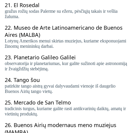
21.
El Rosedal
gražus rožių sodas Palerme su ežeru, pėsčiųjų takais ir vešlia
žaluma.
22.
Museo de Arte Latinoamericano de Buenos
Aires (MALBA)
Lotynų Amerikos menui skirtas muziejus, kuriame eksponuojami
žinomų menininkų darbai.
23.
Planetario Galileo Galilei
observatorija ir planetariumas, kur galite sužinoti apie astronomiją
ir žvaigždžių stebėjimą.
24.
Tango šou
patirkite tango aistrą gyvai dalyvaudami vienoje iš daugelio
Buenos Airių tango vietų.
25.
Mercado de San Telmo
tradicinis turgus, kuriame galite rasti antikvarinių daiktų, amatų ir
vietinių produktų.
26.
Buenos Airių modernaus meno muziejus
(MAMBA)