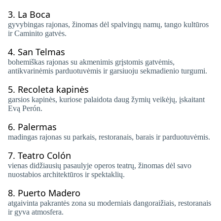
3.
La Boca
gyvybingas rajonas, žinomas dėl spalvingų namų, tango kultūros
ir Caminito gatvės.
4.
San Telmas
bohemiškas rajonas su akmenimis grįstomis gatvėmis,
antikvarinėmis parduotuvėmis ir garsiuoju sekmadienio turgumi.
5.
Recoleta kapinės
garsios kapinės, kuriose palaidota daug žymių veikėjų, įskaitant
Evą Perón.
6.
Palermas
madingas rajonas su parkais, restoranais, barais ir parduotuvėmis.
7.
Teatro Colón
vienas didžiausių pasaulyje operos teatrų, žinomas dėl savo
nuostabios architektūros ir spektaklių.
8.
Puerto Madero
atgaivinta pakrantės zona su moderniais dangoraižiais, restoranais
ir gyva atmosfera.