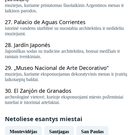
muziejus, kuriame pristatomas šiuolaikinis Argentinos menas ir
laikinos parodos.
27.
Palacio de Aguas Corrientes
istorinė vandens siurblinė su nuostabia architektūra ir nedideliu
muziejumi.
28.
Jardín Japonés
Japoniškas sodas su tradicine architektūra, bonsai medžiais ir
ramiais tvenkiniais.
29.
„Museo Nacional de Arte Decorativo“
muziejus, kuriame eksponuojamas dekoratyvinis menas ir įvairių
laikotarpių baldai.
30.
El Zanjón de Granados
archeologinė vietovė, kurioje eksponuojami miesto požeminiai
tuneliai ir istoriniai artefaktai.
Netoliese esantys miestai
Montevidėjas
Santjagas
San Paulas