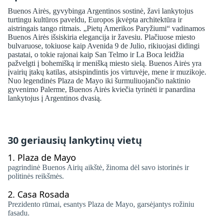
Buenos Airės, gyvybinga Argentinos sostinė, žavi lankytojus
turtingu kultūros paveldu, Europos įkvėpta architektūra ir
aistringais tango ritmais. „Pietų Amerikos Paryžiumi“ vadinamos
Buenos Airės išsiskiria elegancija ir žavesiu. Plačiuose miesto
bulvaruose, tokiuose kaip Avenida 9 de Julio, rikiuojasi didingi
pastatai, o tokie rajonai kaip San Telmo ir La Boca leidžia
pažvelgti į bohemišką ir menišką miesto sielą. Buenos Airės yra
įvairių įtakų katilas, atsispindintis jos virtuvėje, mene ir muzikoje.
Nuo legendinės Plaza de Mayo iki šurmuliuojančio naktinio
gyvenimo Palerme, Buenos Airės kviečia tyrinėti ir panardina
lankytojus į Argentinos dvasią.
30 geriausių lankytinų vietų
1.
Plaza de Mayo
pagrindinė Buenos Airių aikštė, žinoma dėl savo istorinės ir
politinės reikšmės.
2.
Casa Rosada
Prezidento rūmai, esantys Plaza de Mayo, garsėjantys rožiniu
fasadu.