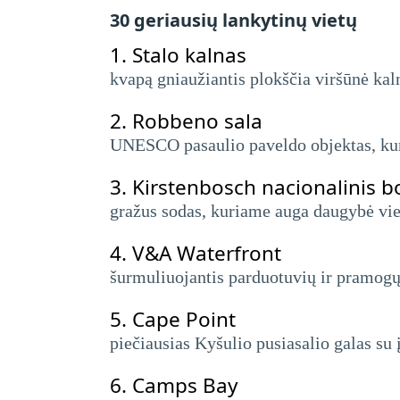
30 geriausių lankytinų vietų
1.
Stalo kalnas
kvapą gniaužiantis plokščia viršūnė kal
2.
Robbeno sala
UNESCO pasaulio paveldo objektas, kuri
3.
Kirstenbosch nacionalinis b
gražus sodas, kuriame auga daugybė vie
4.
V&A Waterfront
šurmuliuojantis parduotuvių ir pramogų 
5.
Cape Point
piečiausias Kyšulio pusiasalio galas su 
6.
Camps Bay