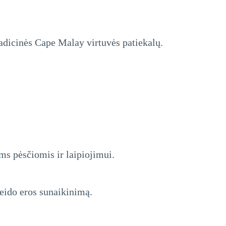
tradicinės Cape Malay virtuvės patiekalų.
ams pėsčiomis ir laipiojimui.
heido eros sunaikinimą.