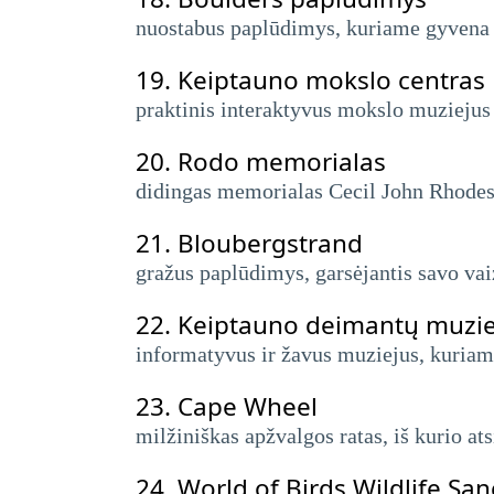
nuostabus paplūdimys, kuriame gyvena 
19.
Keiptauno mokslo centras
praktinis interaktyvus mokslo muziejus
20.
Rodo memorialas
didingas memorialas Cecil John Rhodes, i
21.
Bloubergstrand
gražus paplūdimys, garsėjantis savo vaiz
22.
Keiptauno deimantų muzie
informatyvus ir žavus muziejus, kuriam
23.
Cape Wheel
milžiniškas apžvalgos ratas, iš kurio at
24.
World of Birds Wildlife San