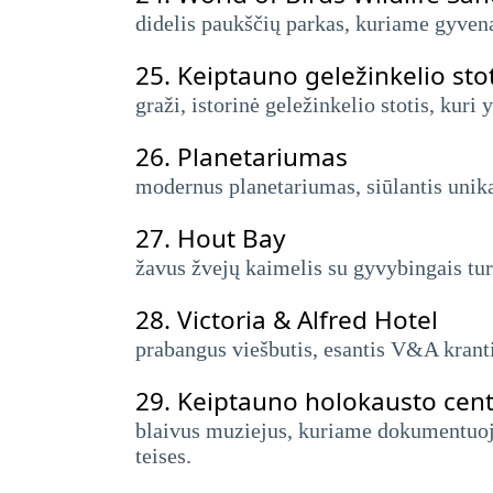
didelis paukščių parkas, kuriame gyven
25.
Keiptauno geležinkelio stot
graži, istorinė geležinkelio stotis, kuri
26.
Planetariumas
modernus planetariumas, siūlantis unika
27.
Hout Bay
žavus žvejų kaimelis su gyvybingais turg
28.
Victoria & Alfred Hotel
prabangus viešbutis, esantis V&A krantin
29.
Keiptauno holokausto cent
blaivus muziejus, kuriame dokumentuojam
teises.