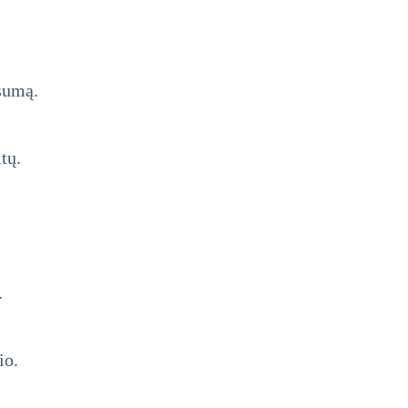
sumą.
tų.
.
io.