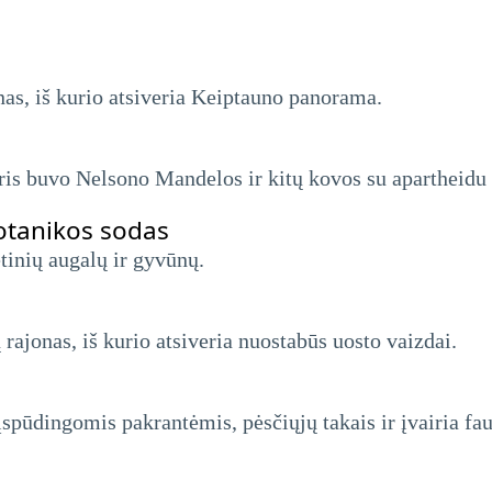
nas, iš kurio atsiveria Keiptauno panorama.
s buvo Nelsono Mandelos ir kitų kovos su apartheidu a
otanikos sodas
tinių augalų ir gyvūnų.
rajonas, iš kurio atsiveria nuostabūs uosto vaizdai.
įspūdingomis pakrantėmis, pėsčiųjų takais ir įvairia fau