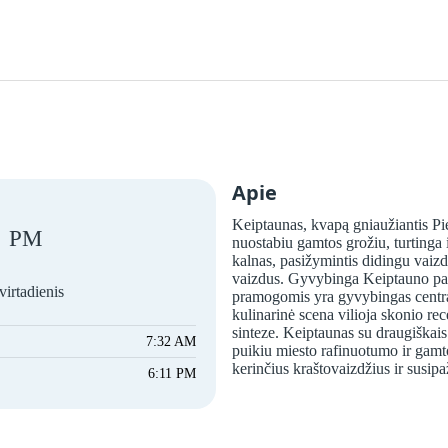
Apie
Keiptaunas, kvapą gniaužiantis Pie
PM
nuostabiu gamtos grožiu, turtinga i
kalnas, pasižymintis didingu vaizd
vaizdus. Gyvybinga Keiptauno pak
virtadienis
pramogomis yra gyvybingas centras
kulinarinė scena vilioja skonio re
sinteze. Keiptaunas su draugiškais 
7:32 AM
puikiu miesto rafinuotumo ir gamto
kerinčius kraštovaizdžius ir susipa
6:11 PM