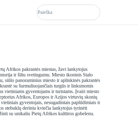
tų Afrikos pakrantės miestas, žavi lankytojus
storija ir šiltu svetingumu. Miesto ikoninis Stalo
u, siūlo panoraminius miesto ir aplinkinės pakrantės
rantė su šurmuliuojančiais turgūs ir linksmomis
 vietiniams gyventojams ir turistams. Įvairi miesto
ceptorius Afrikos, Europos ir Azijos virtuvių skonių
vietiniais gyventojais, nesugadintais paplūdimiais ir
s stebuklų deriniu kviečia lankytojus tyrinėti
žinti su unikaliu Pietų Afrikos kultūros gobelenu.