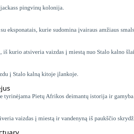
jackass pingvinų kolonija.
 su eksponatais, kurie sudomina įvairaus amžiaus smal
š kurio atsiveria vaizdas į miestą nuo Stalo kalno šlai
du į Stalo kalną kitoje įlankoje.
jus
e tyrinėjama Pietų Afrikos deimantų istorija ir gamyba
siveria vaizdas į miestą ir vandenyną iš paukščio skrydž
ctuary