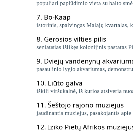
populiari paplūdimio vieta su balto smė
7.
Bo-Kaap
istorinis, spalvingas Malajų kvartalas, 
8.
Gerosios vilties pilis
seniausias išlikęs kolonijinis pastatas P
9.
Dviejų vandenynų akvarium
pasaulinio lygio akvariumas, demonstruo
10.
Liūto galva
iškili viršukalnė, iš kurios atsiveria n
11.
Šeštojo rajono muziejus
jaudinantis muziejus, pasakojantis apie 
12.
Iziko Pietų Afrikos muzieju