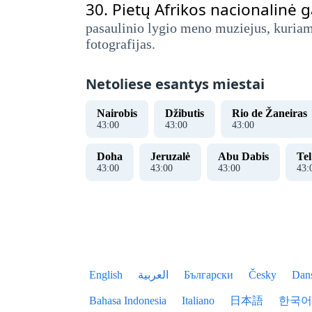
30.
Pietų Afrikos nacionalinė g
pasaulinio lygio meno muziejus, kuriame
fotografijas.
Netoliese esantys miestai
Nairobis
Džibutis
Rio de Žaneiras
43
:
00
43
:
00
43
:
00
Doha
Jeruzalė
Abu Dabis
Tel
43
:
00
43
:
00
43
:
00
43
:
English
العربية
Български
Česky
Dan
Bahasa Indonesia
Italiano
日本語
한국어