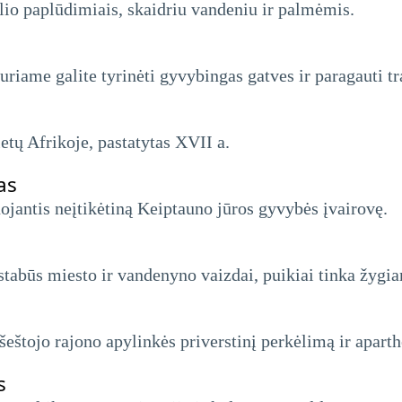
lio paplūdimiais, skaidriu vandeniu ir palmėmis.
kuriame galite tyrinėti gyvybingas gatves ir paragauti 
ietų Afrikoje, pastatytas XVII a.
as
jantis neįtikėtiną Keiptauno jūros gyvybės įvairovę.
uostabūs miesto ir vandenyno vaizdai, puikiai tinka žygi
šeštojo rajono apylinkės priverstinį perkėlimą ir apart
s