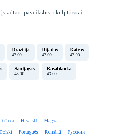
skaitant paveikslus, skulptūras ir
Brazilija
Rijadas
Kairas
43
:
00
43
:
00
43
:
00
s
Santjagas
Kasablanka
43
:
00
43
:
00
עברית
Hrvatski
Magyar
Polski
Português
Română
Русский