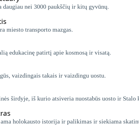
a daugiau nei 3000 paukščių ir kitų gyvūnų.
is
 yra miesto transporto mazgas.
lią edukacinę patirtį apie kosmosą ir visatą.
ūs, vaizdingais takais ir vaizdingu uostu.
ės širdyje, iš kurio atsiveria nuostabūs uosto ir Stalo 
ras
a holokausto istorija ir palikimas ir siekiama skatint