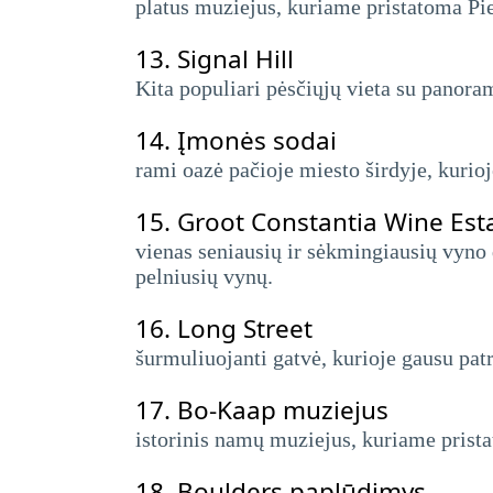
platus muziejus, kuriame pristatoma Pie
13.
Signal Hill
Kita populiari pėsčiųjų vieta su panora
14.
Įmonės sodai
rami oazė pačioje miesto širdyje, kurioje
15.
Groot Constantia Wine Est
vienas seniausių ir sėkmingiausių vyno
pelniusių vynų.
16.
Long Street
šurmuliuojanti gatvė, kurioje gausu patr
17.
Bo-Kaap muziejus
istorinis namų muziejus, kuriame prist
18.
Boulders paplūdimys