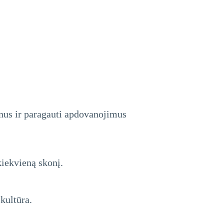
ynus ir paragauti apdovanojimus
kiekvieną skonį.
kultūra.