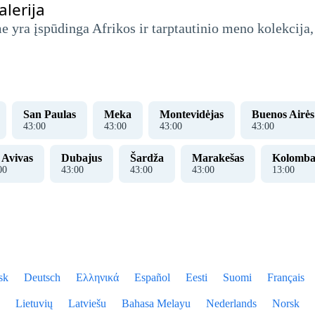
alerija
 yra įspūdinga Afrikos ir tarptautinio meno kolekcija, į
San Paulas
Meka
Montevidėjas
Buenos Airės
43
:
00
43
:
00
43
:
00
43
:
00
 Avivas
Dubajus
Šardža
Marakešas
Kolomba
00
43
:
00
43
:
00
43
:
00
13
:
00
sk
Deutsch
Ελληνικά
Español
Eesti
Suomi
Français
Lietuvių
Latviešu
Bahasa Melayu
Nederlands
Norsk