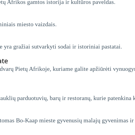
tų Afrikos gamtos istorija ir kultūros paveldas.
miniais miesto vaizdais.
 yra gražiai sutvarkyti sodai ir istoriniai pastatai.
ate
 dvarų Pietų Afrikoje, kuriame galite apžiūrėti vynuog
auklių parduotuvių, barų ir restoranų, kurie patenkina 
atomas Bo-Kaap mieste gyvenusių malajų gyvenimas ir 