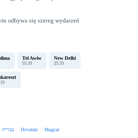
órym odbywa się szereg wydarzeń
olima
Tel Awiw
New Delhi
55
:
33
25
:
33
kareszt
:
33
עברית
Hrvatski
Magyar