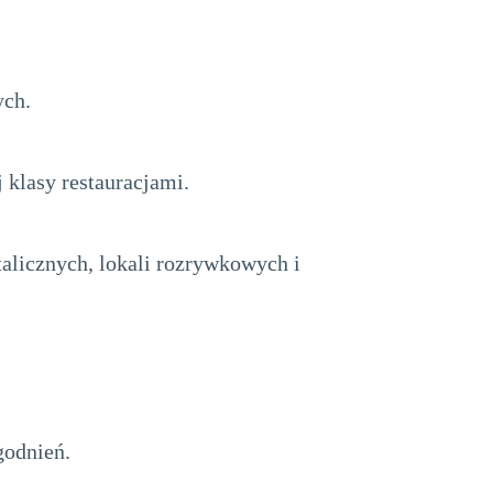
ych.
 klasy restauracjami.
talicznych, lokali rozrywkowych i
godnień.