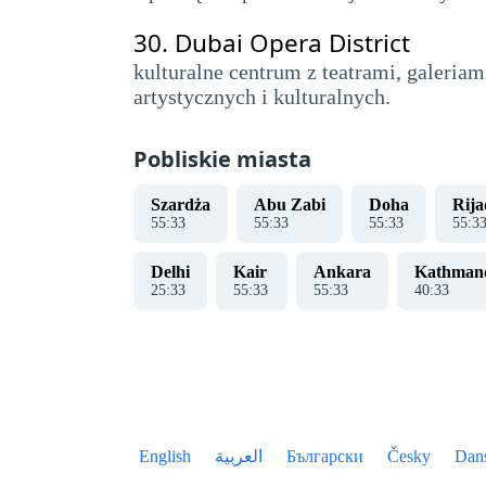
30.
Dubai Opera District
kulturalne centrum z teatrami, galeria
artystycznych i kulturalnych.
Pobliskie miasta
Szardża
Abu Zabi
Doha
Rija
55
:
33
55
:
33
55
:
33
55
:
3
Delhi
Kair
Ankara
Kathman
25
:
33
55
:
33
55
:
33
40
:
33
English
العربية
Български
Česky
Dan