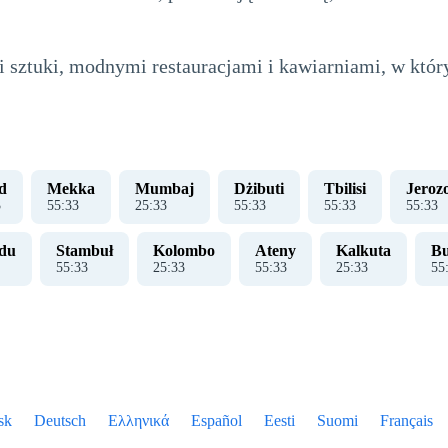
mi sztuki, modnymi restauracjami i kawiarniami, w kt
d
Mekka
Mumbaj
Dżibuti
Tbilisi
Jeroz
3
55
:
33
25
:
33
55
:
33
55
:
33
55
:
33
du
Stambuł
Kolombo
Ateny
Kalkuta
Bu
55
:
33
25
:
33
55
:
33
25
:
33
55
sk
Deutsch
Ελληνικά
Español
Eesti
Suomi
Français