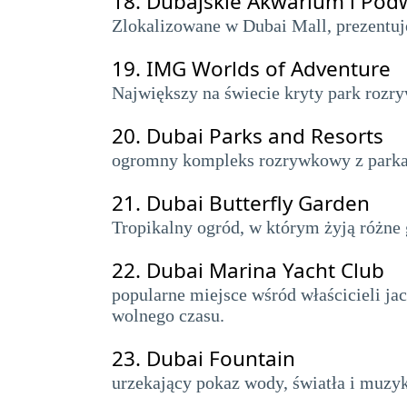
18.
Dubajskie Akwarium i Po
Zlokalizowane w Dubai Mall, prezentuje
19.
IMG Worlds of Adventure
Największy na świecie kryty park rozr
20.
Dubai Parks and Resorts
ogromny kompleks rozrywkowy z parka
21.
Dubai Butterfly Garden
Tropikalny ogród, w którym żyją różne
22.
Dubai Marina Yacht Club
popularne miejsce wśród właścicieli ja
wolnego czasu.
23.
Dubai Fountain
urzekający pokaz wody, światła i muzyk