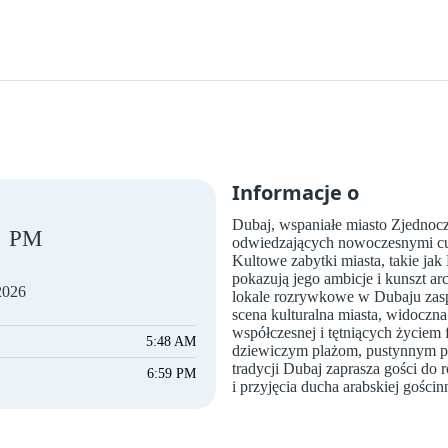
Informacje o
Dubaj, wspaniałe miasto Zjedno
PM
odwiedzających nowoczesnymi cud
Kultowe zabytki miasta, takie jak
pokazują jego ambicje i kunszt arc
 2026
lokale rozrywkowe w Dubaju zasp
scena kulturalna miasta, widoczna
współczesnej i tętniących życiem f
5:48 AM
dziewiczym plażom, pustynnym p
tradycji Dubaj zaprasza gości d
6:59 PM
i przyjęcia ducha arabskiej gościn