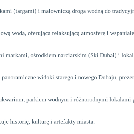
ukami (targami) i malowniczą drogą wodną do tradycyjn
sową wodą, oferująca relaksującą atmosferę i wspaniał
i markami, ośrodkiem narciarskim (Ski Dubai) i lok
a panoramiczne widoki starego i nowego Dubaju, preze
akwarium, parkiem wodnym i różnorodnymi lokalami 
uje historię, kulturę i artefakty miasta.