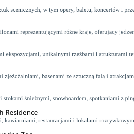
tuk scenicznych, w tym opery, baletu, koncertów i prze
lonami reprezentującymi różne kraje, oferujący jedzen
 ekspozycjami, unikalnymi rzeźbami i strukturami t
 zjeżdżalniami, basenami ze sztuczną falą i atrakcjami
mi stokami śnieżnymi, snowboardem, spotkaniami z pi
ch Residence
, kawiarniami, restauracjami i lokalami rozrywkowym