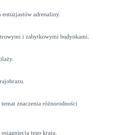
 entuzjastów adrenaliny.
iatrowymi i zabytkowymi budynkami.
plaży.
rajobrazu.
a temat znaczenia różnorodności
osiągnięcia tego kraju.