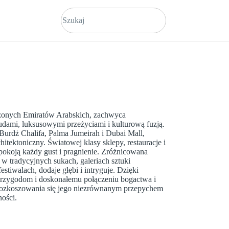
czonych Emiratów Arabskich, zachwyca
ami, luksusowymi przeżyciami i kulturową fuzją.
 Burdż Chalifa, Palma Jumeirah i Dubai Mall,
hitektoniczny. Światowej klasy sklepy, restauracje i
okoją każdy gust i pragnienie. Zróżnicowana
 w tradycyjnych sukach, galeriach sztuki
estiwalach, dodaje głębi i intryguje. Dzięki
rzygodom i doskonałemu połączeniu bogactwa i
o rozkoszowania się jego niezrównanym przepychem
ności.