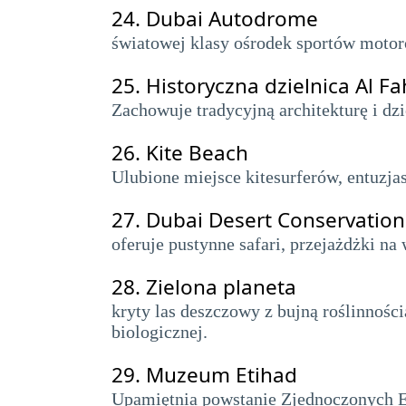
24.
Dubai Autodrome
światowej klasy ośrodek sportów motoro
25.
Historyczna dzielnica Al Fa
Zachowuje tradycyjną architekturę i d
26.
Kite Beach
Ulubione miejsce kitesurferów, entuzja
27.
Dubai Desert Conservation
oferuje pustynne safari, przejażdżki n
28.
Zielona planeta
kryty las deszczowy z bujną roślinnośc
biologicznej.
29.
Muzeum Etihad
Upamiętnia powstanie Zjednoczonych Emi