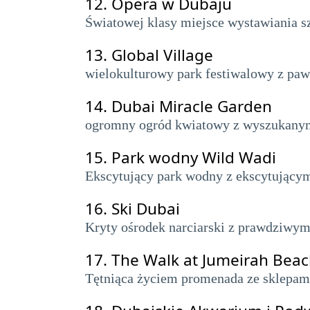
12.
Opera w Dubaju
Światowej klasy miejsce wystawiania sz
13.
Global Village
wielokulturowy park festiwalowy z pawi
14.
Dubai Miracle Garden
ogromny ogród kwiatowy z wyszukanymi
15.
Park wodny Wild Wadi
Ekscytujący park wodny z ekscytującymi
16.
Ski Dubai
Kryty ośrodek narciarski z prawdziwy
17.
The Walk at Jumeirah Bea
Tętniąca życiem promenada ze sklepami