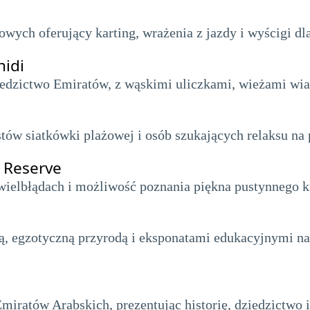
wych oferujący karting, wrażenia z jazdy i wyścigi dla
hidi
ziedzictwo Emiratów, z wąskimi uliczkami, wieżami w
stów siatkówki plażowej i osób szukających relaksu na 
 Reserve
a wielbłądach i możliwość poznania piękna pustynnego k
ią, egzotyczną przyrodą i eksponatami edukacyjnymi n
ratów Arabskich, prezentując historię, dziedzictwo i 