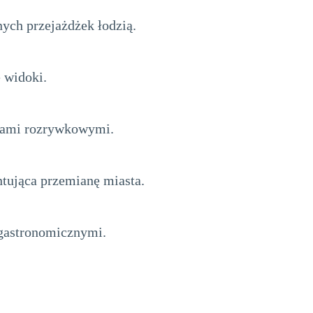
ych przejażdżek łodzią.
e widoki.
alami rozrywkowymi.
ntująca przemianę miasta.
gastronomicznymi.