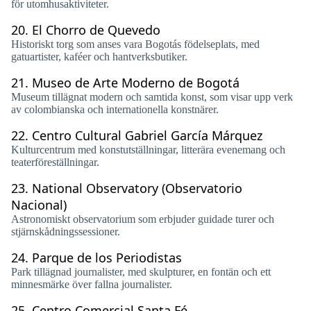
för utomhusaktiviteter.
20.
El Chorro de Quevedo
Historiskt torg som anses vara Bogotás födelseplats, med
gatuartister, kaféer och hantverksbutiker.
21.
Museo de Arte Moderno de Bogotá
Museum tillägnat modern och samtida konst, som visar upp verk
av colombianska och internationella konstnärer.
22.
Centro Cultural Gabriel García Márquez
Kulturcentrum med konstutställningar, litterära evenemang och
teaterföreställningar.
23.
National Observatory (Observatorio
Nacional)
Astronomiskt observatorium som erbjuder guidade turer och
stjärnskådningssessioner.
24.
Parque de los Periodistas
Park tillägnad journalister, med skulpturer, en fontän och ett
minnesmärke över fallna journalister.
25.
Centro Comercial Santa Fé