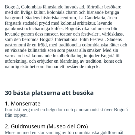
Bogotá, Colombias fängslande huvudstad, förtrollar besökare
med sin livliga kultur, koloniala charm och hisnande bergiga
bakgrund. Stadens historiska centrum, La Candelaria, är en
färgstark stadsdel prydd med kolonial arkitektur, levande
gatukonst och charmiga kaféer. Bogotás rika kulturscen blir
levande genom dess museer, teatrar och festivaler i världsklass,
som den berömda Bogotá International Film Festival. Stadens
gastronomi är en fröjd, med traditionella colombianska rätter och
en växande kulinarisk scen som passar alla smaker. Med sin
varma och välkomnande lokalbefolkning inbjuder Bogotá till
utforskning, och erbjuder en blandning av tradition, konst och
naturlig skönhet som lämnar ett bestående intryck.
30 bästa platserna att besöka
1.
Monserrate
Ikoniskt berg med en helgedom och panoramautsikt över Bogotá
från toppen.
2.
Guldmuseum (Museo del Oro)
Museum med en stor samling av förcolumbianska guldföremål