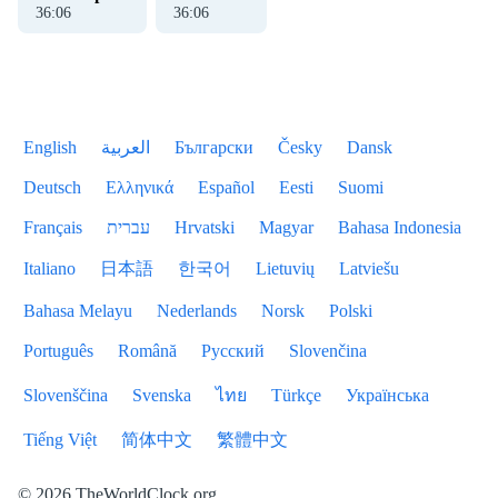
36
:
07
36
:
07
English
العربية
Български
Česky
Dansk
Deutsch
Ελληνικά
Español
Eesti
Suomi
Français
עברית
Hrvatski
Magyar
Bahasa Indonesia
Italiano
日本語
한국어
Lietuvių
Latviešu
Bahasa Melayu
Nederlands
Norsk
Polski
Português
Română
Русский
Slovenčina
Slovenščina
Svenska
ไทย
Türkçe
Українська
Tiếng Việt
简体中文
繁體中文
© 2026 TheWorldClock.org