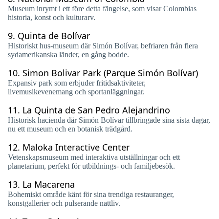
Museum inrymt i ett före detta fängelse, som visar Colombias
historia, konst och kulturarv.
9.
Quinta de Bolívar
Historiskt hus-museum där Simón Bolívar, befriaren från flera
sydamerikanska länder, en gång bodde.
10.
Simon Bolivar Park (Parque Simón Bolívar)
Expansiv park som erbjuder fritidsaktiviteter,
livemusikevenemang och sportanläggningar.
11.
La Quinta de San Pedro Alejandrino
Historisk hacienda där Simón Bolívar tillbringade sina sista dagar,
nu ett museum och en botanisk trädgård.
12.
Maloka Interactive Center
Vetenskapsmuseum med interaktiva utställningar och ett
planetarium, perfekt för utbildnings- och familjebesök.
13.
La Macarena
Bohemiskt område känt för sina trendiga restauranger,
konstgallerier och pulserande nattliv.