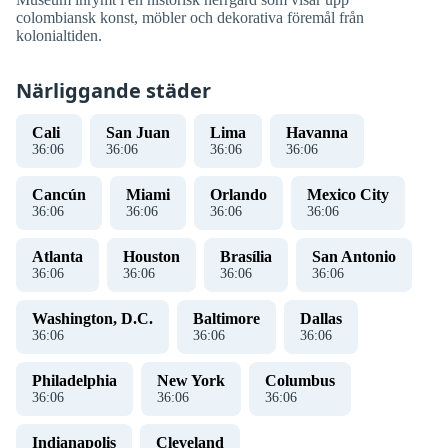
colombiansk konst, möbler och dekorativa föremål från
kolonialtiden.
Närliggande städer
Cali
San Juan
Lima
Havanna
36
:
07
36
:
07
36
:
07
36
:
07
Cancún
Miami
Orlando
Mexico City
36
:
07
36
:
07
36
:
07
36
:
07
Atlanta
Houston
Brasília
San Antonio
36
:
07
36
:
07
36
:
07
36
:
07
Washington, D.C.
Baltimore
Dallas
36
:
07
36
:
07
36
:
07
Philadelphia
New York
Columbus
36
:
07
36
:
07
36
:
07
Indianapolis
Cleveland