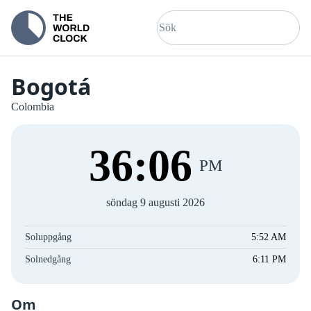
Bogotá
Colombia
36
:
07
PM
söndag 9 augusti 2026
Soluppgång
5:52 AM
Solnedgång
6:11 PM
Om