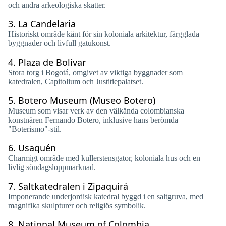
och andra arkeologiska skatter.
3.
La Candelaria
Historiskt område känt för sin koloniala arkitektur, färgglada
byggnader och livfull gatukonst.
4.
Plaza de Bolívar
Stora torg i Bogotá, omgivet av viktiga byggnader som
katedralen, Capitolium och Justitiepalatset.
5.
Botero Museum (Museo Botero)
Museum som visar verk av den välkända colombianska
konstnären Fernando Botero, inklusive hans berömda
"Boterismo"-stil.
6.
Usaquén
Charmigt område med kullerstensgator, koloniala hus och en
livlig söndagsloppmarknad.
7.
Saltkatedralen i Zipaquirá
Imponerande underjordisk katedral byggd i en saltgruva, med
magnifika skulpturer och religiös symbolik.
8.
National Museum of Colombia