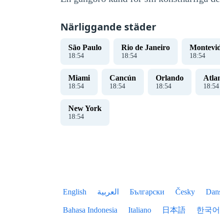
Närliggande städer
São Paulo
Rio de Janeiro
Montevi
18
:
55
18
:
55
18
:
55
Miami
Cancún
Orlando
Atla
18
:
55
18
:
55
18
:
55
18
:
55
New York
18
:
55
English
العربية
Български
Česky
Dan
Bahasa Indonesia
Italiano
日本語
한국어