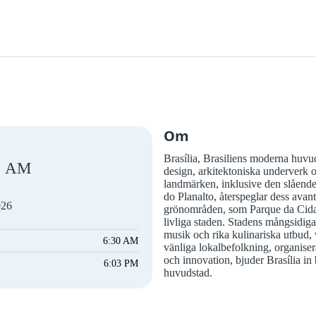
Om
Brasília, Brasiliens moderna huvu
AM
design, arkitektoniska underverk 
landmärken, inklusive den slående
do Planalto, återspeglar dess avantg
026
grönområden, som Parque da Cidad
livliga staden. Stadens mångsidig
musik och rika kulinariska utbud, 
6:30 AM
vänliga lokalbefolkning, organiser
och innovation, bjuder Brasília in 
6:03 PM
huvudstad.