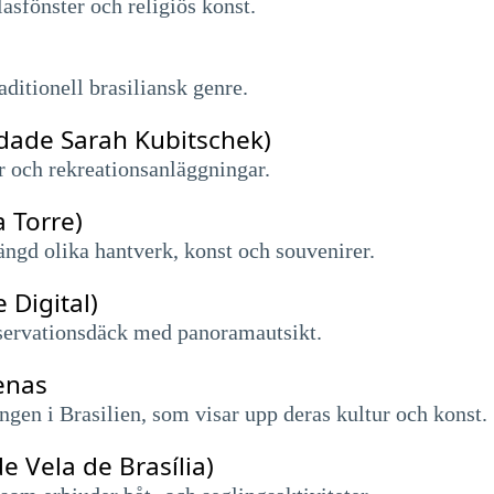
asfönster och religiös konst.
aditionell brasiliansk genre.
dade Sarah Kubitschek)
r och rekreationsanläggningar.
a Torre)
ngd olika hantverk, konst och souvenirer.
 Digital)
servationsdäck med panoramautsikt.
enas
gen i Brasilien, som visar upp deras kultur och konst.
e Vela de Brasília)