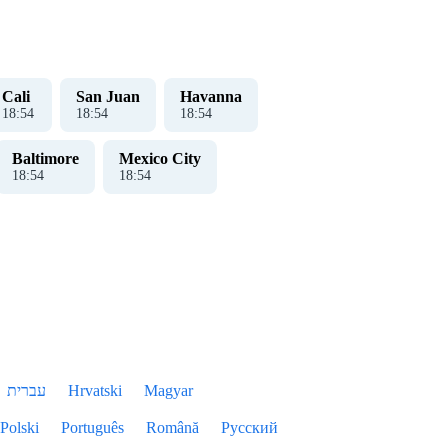
Cali
San Juan
Havanna
18
:
55
18
:
55
18
:
55
Baltimore
Mexico City
18
:
55
18
:
55
עברית
Hrvatski
Magyar
Polski
Português
Română
Русский