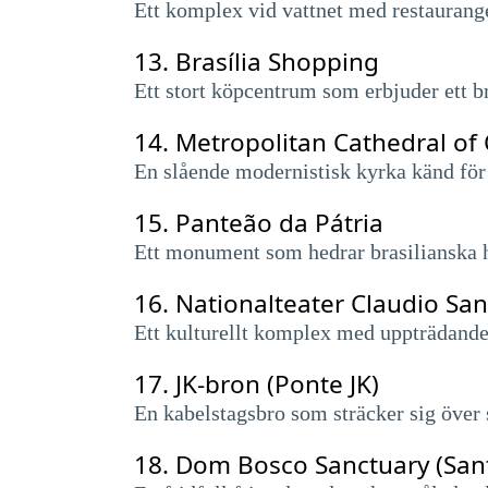
Ett komplex vid vattnet med restauranger
13.
Brasília Shopping
Ett stort köpcentrum som erbjuder ett br
14.
Metropolitan Cathedral of
En slående modernistisk kyrka känd för 
15.
Panteão da Pátria
Ett monument som hedrar brasilianska hjä
16.
Nationalteater Claudio San
Ett kulturellt komplex med uppträdande
17.
JK-bron (Ponte JK)
En kabelstagsbro som sträcker sig över 
18.
Dom Bosco Sanctuary (San