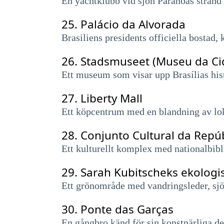
En yachtklubb vid sjön Paranoás strand 
25.
Palácio da Alvorada
Brasiliens presidents officiella bostad, 
26.
Stadsmuseet (Museu da Ci
Ett museum som visar upp Brasílias hist
27.
Liberty Mall
Ett köpcentrum med en blandning av loka
28.
Conjunto Cultural da Repú
Ett kulturellt komplex med nationalbib
29.
Sarah Kubitscheks ekologi
Ett grönområde med vandringsleder, sj
30.
Ponte das Garças
En gångbro känd för sin konstnärliga de