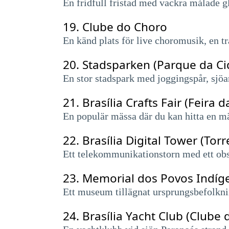
En fridfull fristad med vackra målade gl
19.
Clube do Choro
En känd plats för live choromusik, en tr
20.
Stadsparken (Parque da Ci
En stor stadspark med joggingspår, sjöa
21.
Brasília Crafts Fair (Feira d
En populär mässa där du kan hitta en mä
22.
Brasília Digital Tower (Torre
Ett telekommunikationstorn med ett ob
23.
Memorial dos Povos Indíg
Ett museum tillägnat ursprungsbefolknin
24.
Brasília Yacht Club (Clube d