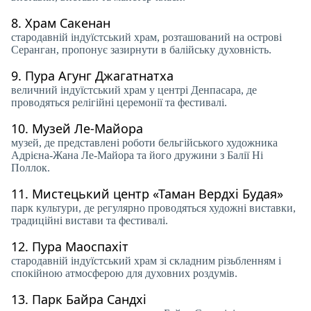
8.
Храм Сакенан
стародавній індуїстський храм, розташований на острові
Серанган, пропонує зазирнути в балійську духовність.
9.
Пура Агунг Джагатнатха
величний індуїстський храм у центрі Денпасара, де
проводяться релігійні церемонії та фестивалі.
10.
Музей Ле-Майора
музей, де представлені роботи бельгійського художника
Адрієна-Жана Ле-Майора та його дружини з Балії Ні
Поллок.
11.
Мистецький центр «Таман Вердхі Будая»
парк культури, де регулярно проводяться художні виставки,
традиційні вистави та фестивалі.
12.
Пура Маоспахіт
стародавній індуїстський храм зі складним різьбленням і
спокійною атмосферою для духовних роздумів.
13.
Парк Байра Сандхі