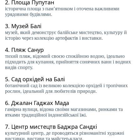
2.
Площа Пупутан
історична площа з пам’ятником і оточена важливими
урядовими будівлями.
3.
Музей Балі
музей, який демонструє балійське мистецтво, культуру й
історію через колекцію артефактів і виставки.
4.
Пляж Санур
тихий пляж, відомий своєю спокійною водою, ідеально
підходить для купання, прийняття сонячних ванн і водних
видів спорту.
5.
Сад орхідей на Балі
ботанічний сад із великою колекцією орхідей і тропічних
рослин, ідеальний для любителів природи.
6.
Джалан Гаджах Мада
гамірна вулиця, відома своїми магазинами, ринками та
ятками традиційної індонезійської їжі.
7.
Центр мистецтв Баджра Сандхі
культурний центр, де проводяться різноманітні художні
виставки, вистави та майстер-класи.