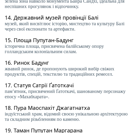
зелена зона навколо монумента Байра Сандхі, ідеальна для
неспішних прогулянок і відпочинку.
14.
Державний музей провінції Балі
музей, який висвітлює історію, мистецтво та культуру Балі
через свої експонати та артефакти.
15.
Площа Пупутан-Бадунг
історична площа, присвячена балійському опору
голландським колоніальним силам.
16.
Ринок Бадунг
жвавий ринок, де пропонують широкий вибір свіжих
продуктів, спецій, текстилю та традиційних ремесел.
17.
Статуя Сатрії Ґатоткачі
пам’ятник, присвячений Ґатоткачі, шанованому персонажу
епосу «Махабхарата».
18.
Пура Маоспахіт Джагатнатха
індуїстський храм, відомий своєю унікальною архітектурою
та складним різьбленням по каменю.
19.
Таман Пупутан Маргарана