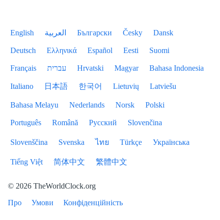
English
العربية
Български
Česky
Dansk
Deutsch
Ελληνικά
Español
Eesti
Suomi
Français
עברית
Hrvatski
Magyar
Bahasa Indonesia
Italiano
日本語
한국어
Lietuvių
Latviešu
Bahasa Melayu
Nederlands
Norsk
Polski
Português
Română
Русский
Slovenčina
Slovenščina
Svenska
ไทย
Türkçe
Українська
Tiếng Việt
简体中文
繁體中文
© 2026 TheWorldClock.org
Про
Умови
Конфіденційність