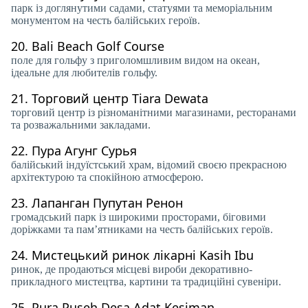
парк із доглянутими садами, статуями та меморіальним
монументом на честь балійських героїв.
20.
Bali Beach Golf Course
поле для гольфу з приголомшливим видом на океан,
ідеальне для любителів гольфу.
21.
Торговий центр Tiara Dewata
торговий центр із різноманітними магазинами, ресторанами
та розважальними закладами.
22.
Пура Агунг Сурья
балійський індуїстський храм, відомий своєю прекрасною
архітектурою та спокійною атмосферою.
23.
Лапанган Пупутан Ренон
громадський парк із широкими просторами, біговими
доріжками та пам’ятниками на честь балійських героїв.
24.
Мистецький ринок лікарні Kasih Ibu
ринок, де продаються місцеві вироби декоративно-
прикладного мистецтва, картини та традиційні сувеніри.
25.
Pura Puseh Desa Adat Kesiman