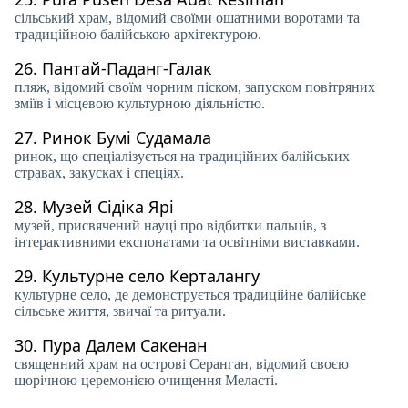
сільський храм, відомий своїми ошатними воротами та
традиційною балійською архітектурою.
26.
Пантай-Паданг-Галак
пляж, відомий своїм чорним піском, запуском повітряних
зміїв і місцевою культурною діяльністю.
27.
Ринок Бумі Судамала
ринок, що спеціалізується на традиційних балійських
стравах, закусках і спеціях.
28.
Музей Сідіка Ярі
музей, присвячений науці про відбитки пальців, з
інтерактивними експонатами та освітніми виставками.
29.
Культурне село Керталангу
культурне село, де демонструється традиційне балійське
сільське життя, звичаї та ритуали.
30.
Пура Далем Сакенан
священний храм на острові Серанган, відомий своєю
щорічною церемонією очищення Меласті.