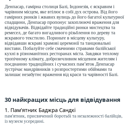
Денпасар, гамірна столиця Балі, Індонезія, є яскравим і
чарівним місцем, яке втілює в собі дух острова. Від його
гамірних ринків і жвавих вулиць до його багатої культурної
спадщини, Денпасар пропонує захоплюючі враження для
відвідувачів. Відвідайте традиційні ринки мистецтва та
ремесел, де багато вигадливого різьблення по дереву та
яскравого текстилю. Пориньте в місцеву культуру,
відвідавши яскраві храмові церемонії та танцювальні
вистави. Побалуйте себе смачними стравами балійської
кухні в різноманітних ресторанах міста. Завдяки теплому
тропічному клімату, доброзичливим місцевим жителям і
поєднанню традиційних і сучасних пам’яток Денпасар
зустрічає мандрівників з розпростертими обіймами та
залишає незабутнє враження від краси та чарівності Балі.
30 найкращих місць для відвідування
1.
Пам'ятник Баджра Сандхі
пам'ятник, присвячений боротьбі та незалежності балійців,
із музеєм усередині.