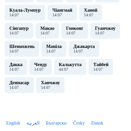
Куала-Лумпур
Чіангмай
Ханой
14
:
08
14
:
08
14
:
08
Сінгапур
Макао
Гонконг
Гуанчжоу
14
:
08
14
:
08
14
:
08
14
:
08
Шеньчжень
Маніла
Джакарта
14
:
08
14
:
08
14
:
08
Дакка
Ченду
Калькутта
Тайбей
14
:
08
14
:
08
44
:
08
14
:
08
Денпасар
Ханчжоу
14
:
08
14
:
08
English
العربية
Български
Česky
Dansk