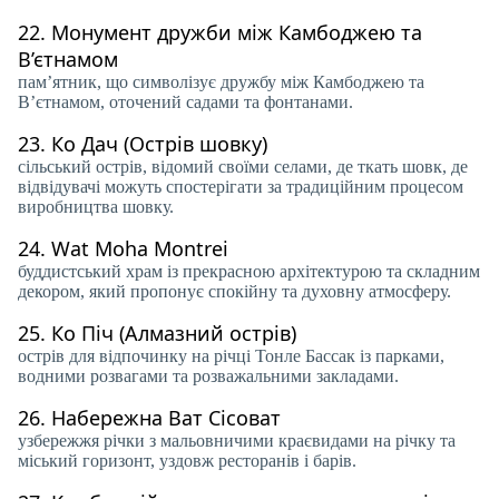
22.
Монумент дружби між Камбоджею та
В’єтнамом
пам’ятник, що символізує дружбу між Камбоджею та
В’єтнамом, оточений садами та фонтанами.
23.
Ко Дач (Острів шовку)
сільський острів, відомий своїми селами, де ткать шовк, де
відвідувачі можуть спостерігати за традиційним процесом
виробництва шовку.
24.
Wat Moha Montrei
буддистський храм із прекрасною архітектурою та складним
декором, який пропонує спокійну та духовну атмосферу.
25.
Ко Піч (Алмазний острів)
острів для відпочинку на річці Тонле Бассак із парками,
водними розвагами та розважальними закладами.
26.
Набережна Ват Сісоват
узбережжя річки з мальовничими краєвидами на річку та
міський горизонт, уздовж ресторанів і барів.