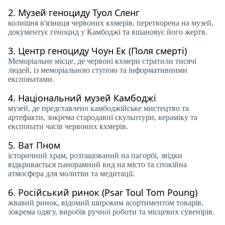
2.
Музей геноциду Туол Сленг
колишня в'язниця червоних кхмерів, перетворена на музей,
документує геноцид у Камбоджі та вшановує його жертв.
3.
Центр геноциду Чоун Ек (Поля смерті)
Меморіальне місце, де червоні кхмери стратили тисячі
людей, із меморіальною ступою та інформативними
експонатами.
4.
Національний музей Камбоджі
музей, де представлено камбоджійське мистецтво та
артефакти, зокрема стародавні скульптури, кераміку та
експонати часів червоних кхмерів.
5.
Ват Пном
історичний храм, розташований на пагорбі, звідки
відкривається панорамний вид на місто та спокійна
атмосфера для молитви та медитації.
6.
Російський ринок (Psar Toul Tom Poung)
жвавий ринок, відомий широким асортиментом товарів,
зокрема одягу, виробів ручної роботи та місцевих сувенірів.