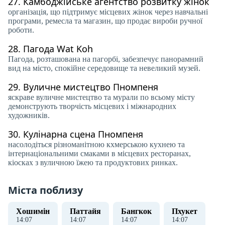
27.
Камбоджійське агентство розвитку жінок
організація, що підтримує місцевих жінок через навчальні
програми, ремесла та магазин, що продає вироби ручної
роботи.
28.
Пагода Wat Koh
Пагода, розташована на пагорбі, забезпечує панорамний
вид на місто, спокійне середовище та невеликий музей.
29.
Вуличне мистецтво Пномпеня
яскраве вуличне мистецтво та мурали по всьому місту
демонструють творчість місцевих і міжнародних
художників.
30.
Кулінарна сцена Пномпеня
насолодіться різноманітною кхмерською кухнею та
інтернаціональними смаками в місцевих ресторанах,
кіосках з вуличною їжею та продуктових ринках.
Міста поблизу
Хошимін
Паттайя
Бангкок
Пхукет
14
:
08
14
:
08
14
:
08
14
:
08