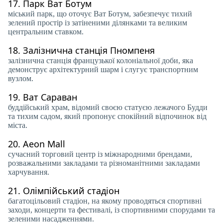
17.
Парк Ват Ботум
міський парк, що оточує Ват Ботум, забезпечує тихий
зелений простір із затіненими ділянками та великим
центральним ставком.
18.
Залізнична станція Пномпеня
залізнична станція французької колоніальної доби, яка
демонструє архітектурний шарм і слугує транспортним
вузлом.
19.
Ват Сараван
буддійський храм, відомий своєю статуєю лежачого Будди
та тихим садом, який пропонує спокійний відпочинок від
міста.
20.
Aeon Mall
сучасний торговий центр із міжнародними брендами,
розважальними закладами та різноманітними закладами
харчування.
21.
Олімпійський стадіон
багатоцільовий стадіон, на якому проводяться спортивні
заходи, концерти та фестивалі, із спортивними спорудами та
зеленими насадженнями.