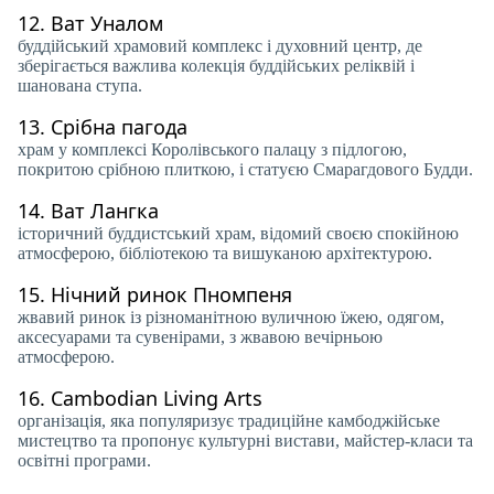
12.
Ват Уналом
буддійський храмовий комплекс і духовний центр, де
зберігається важлива колекція буддійських реліквій і
шанована ступа.
13.
Срібна пагода
храм у комплексі Королівського палацу з підлогою,
покритою срібною плиткою, і статуєю Смарагдового Будди.
14.
Ват Лангка
історичний буддистський храм, відомий своєю спокійною
атмосферою, бібліотекою та вишуканою архітектурою.
15.
Нічний ринок Пномпеня
жвавий ринок із різноманітною вуличною їжею, одягом,
аксесуарами та сувенірами, з жвавою вечірньою
атмосферою.
16.
Cambodian Living Arts
організація, яка популяризує традиційне камбоджійське
мистецтво та пропонує культурні вистави, майстер-класи та
освітні програми.