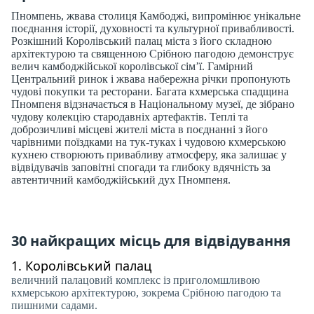
Пномпень, жвава столиця Камбоджі, випромінює унікальне
поєднання історії, духовності та культурної привабливості.
Розкішний Королівський палац міста з його складною
архітектурою та священною Срібною пагодою демонструє
велич камбоджійської королівської сім’ї. Гамірний
Центральний ринок і жвава набережна річки пропонують
чудові покупки та ресторани. Багата кхмерська спадщина
Пномпеня відзначається в Національному музеї, де зібрано
чудову колекцію стародавніх артефактів. Теплі та
доброзичливі місцеві жителі міста в поєднанні з його
чарівними поїздками на тук-туках і чудовою кхмерською
кухнею створюють привабливу атмосферу, яка залишає у
відвідувачів заповітні спогади та глибоку вдячність за
автентичний камбоджійський дух Пномпеня.
30 найкращих місць для відвідування
1.
Королівський палац
величний палацовий комплекс із приголомшливою
кхмерською архітектурою, зокрема Срібною пагодою та
пишними садами.