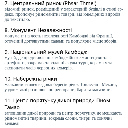
7.
Центральний ринок (Phsar Thmei)
відомий ринок, розміщений у характерній будівлі в стилі ар-
деко, пропонує різноманітні товари, від ювелірних виробів
до текстилю.
8.
Монумент Незалежності
монумент на честь незалежності Камбоджі від Франції,
оточений доглянутими садами та популярне місце зборів.
9.
Національний музей Камбоджі
музей, де представлено камбоджійське мистецтво та
артефакти, зокрема стародавні скульптури, кераміку та
експонати часів червоних кхмерів.
10.
Набережна річки
мальовнича алея вздовж берегів річок Тонлесап і Меконг,
уздовж якої розташовано ресторани, бари та магазини.
11.
Центр порятунку дикої природи Пном
Тамао
заповідник дикої природи та центр порятунку, де мешкають
різноманітні тварини, зокрема слони, тигри та сонячні
ведмеді.