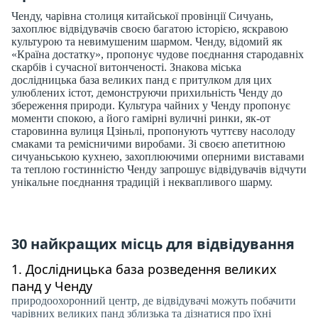
Ченду, чарівна столиця китайської провінції Сичуань,
захоплює відвідувачів своєю багатою історією, яскравою
культурою та невимушеним шармом. Ченду, відомий як
«Країна достатку», пропонує чудове поєднання стародавніх
скарбів і сучасної витонченості. Знакова міська
дослідницька база великих панд є притулком для цих
улюблених істот, демонструючи прихильність Ченду до
збереження природи. Культура чайних у Ченду пропонує
моменти спокою, а його гамірні вуличні ринки, як-от
старовинна вулиця Цзіньлі, пропонують чуттєву насолоду
смаками та ремісничими виробами. Зі своєю апетитною
сичуаньською кухнею, захоплюючими оперними виставами
та теплою гостинністю Ченду запрошує відвідувачів відчути
унікальне поєднання традицій і неквапливого шарму.
30 найкращих місць для відвідування
1.
Дослідницька база розведення великих
панд у Ченду
природоохоронний центр, де відвідувачі можуть побачити
чарівних великих панд зблизька та дізнатися про їхні