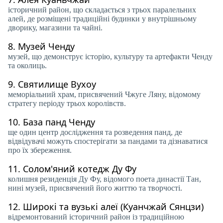
історичний район, що складається з трьох паралельних
алей, де розміщені традиційні будинки у внутрішньому
дворику, магазини та чайні.
8.
Музей Ченду
музей, що демонструє історію, культуру та артефакти Ченду
та околиць.
9.
Святилище Вухоу
меморіальний храм, присвячений Чжуге Ляну, відомому
стратегу періоду трьох королівств.
10.
База панд Ченду
ще один центр дослідження та розведення панд, де
відвідувачі можуть спостерігати за пандами та дізнаватися
про їх збереження.
11.
Солом'яний котедж Ду Фу
колишня резиденція Ду Фу, відомого поета династії Тан,
нині музей, присвячений його життю та творчості.
12.
Широкі та вузькі алеї (Куанчжай Сянцзи)
відремонтований історичний район із традиційною