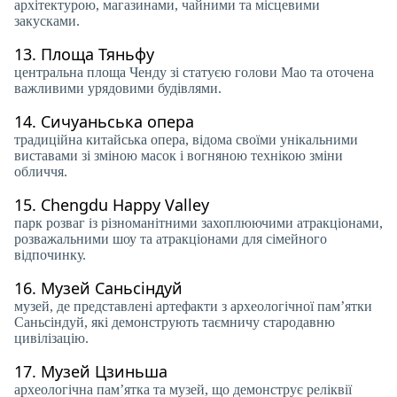
архітектурою, магазинами, чайними та місцевими
закусками.
13.
Площа Тяньфу
центральна площа Ченду зі статуєю голови Мао та оточена
важливими урядовими будівлями.
14.
Сичуаньська опера
традиційна китайська опера, відома своїми унікальними
виставами зі зміною масок і вогняною технікою зміни
обличчя.
15.
Chengdu Happy Valley
парк розваг із різноманітними захоплюючими атракціонами,
розважальними шоу та атракціонами для сімейного
відпочинку.
16.
Музей Саньсіндуй
музей, де представлені артефакти з археологічної пам’ятки
Саньсіндуй, які демонструють таємничу стародавню
цивілізацію.
17.
Музей Цзиньша
археологічна пам’ятка та музей, що демонструє реліквії