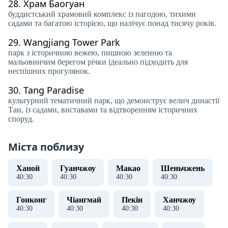
28.
Храм Баогуан
буддистський храмовий комплекс із пагодою, тихими
садами та багатою історією, що налічує понад тисячу років.
29.
Wangjiang Tower Park
парк з історичною вежею, пишною зеленню та
мальовничим берегом річки ідеально підходить для
неспішних прогулянок.
30.
Tang Paradise
культурний тематичний парк, що демонструє велич династії
Тан, із садами, виставами та відтворенням історичних
споруд.
Міста поблизу
Ханой
Гуанчжоу
Макао
Шеньчжень
40
:
30
40
:
30
40
:
30
40
:
30
Гонконг
Чіангмай
Пекін
Ханчжоу
40
:
30
40
:
30
40
:
30
40
:
30