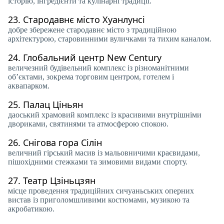
історію, інгредієнти та кулінарні традиції.
23.
Стародавнє місто Хуанлунсі
добре збережене стародавнє місто з традиційною
архітектурою, старовинними вуличками та тихим каналом.
24.
Глобальний центр New Century
величезний будівельний комплекс із різноманітними
об’єктами, зокрема торговим центром, готелем і
аквапарком.
25.
Палац Ціньян
даоський храмовий комплекс із красивими внутрішніми
двориками, святинями та атмосферою спокою.
26.
Снігова гора Сілін
величний гірський масив із мальовничими краєвидами,
пішохідними стежками та зимовими видами спорту.
27.
Театр Цзіньцзян
місце проведення традиційних сичуаньських оперних
вистав із приголомшливими костюмами, музикою та
акробатикою.