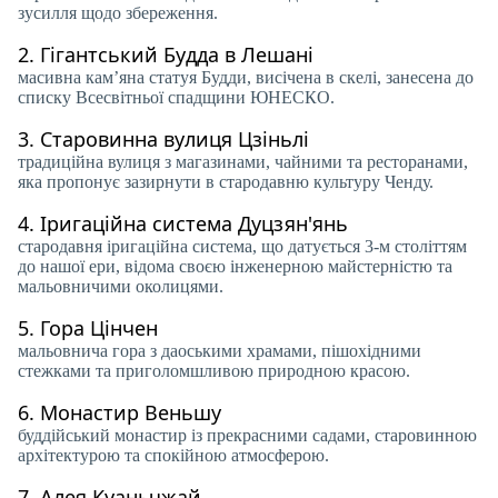
зусилля щодо збереження.
2.
Гігантський Будда в Лешані
масивна кам’яна статуя Будди, висічена в скелі, занесена до
списку Всесвітньої спадщини ЮНЕСКО.
3.
Старовинна вулиця Цзіньлі
традиційна вулиця з магазинами, чайними та ресторанами,
яка пропонує зазирнути в стародавню культуру Ченду.
4.
Іригаційна система Дуцзян'янь
стародавня іригаційна система, що датується 3-м століттям
до нашої ери, відома своєю інженерною майстерністю та
мальовничими околицями.
5.
Гора Цінчен
мальовнича гора з даоськими храмами, пішохідними
стежками та приголомшливою природною красою.
6.
Монастир Веньшу
буддійський монастир із прекрасними садами, старовинною
архітектурою та спокійною атмосферою.
7.
Алея Куаньчжай