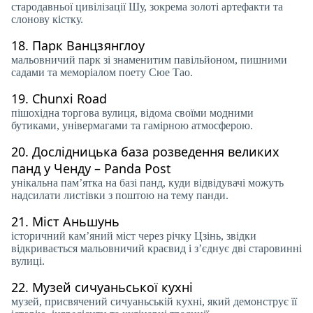
стародавньої цивілізації Шу, зокрема золоті артефакти та
слонову кістку.
18.
Парк Ванцзянглоу
мальовничий парк зі знаменитим павільйоном, пишними
садами та меморіалом поету Сюе Тао.
19.
Chunxi Road
пішохідна торгова вулиця, відома своїми модними
бутиками, універмагами та гамірною атмосферою.
20.
Дослідницька база розведення великих
панд у Ченду – Panda Post
унікальна пам’ятка на базі панд, куди відвідувачі можуть
надсилати листівки з поштою на тему панди.
21.
Міст Аньшунь
історичний кам’яний міст через річку Цзінь, звідки
відкривається мальовничий краєвид і з’єднує дві старовинні
вулиці.
22.
Музей сичуаньської кухні
музей, присвячений сичуаньській кухні, який демонструє її