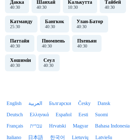
Дакка
Шанхай
Калькутта
Тайбей
40
:
30
40
:
30
10
:
30
40
:
30
Катманду
Бангкок
Улан-Батор
25
:
30
40
:
30
40
:
30
Паттайя
Пномпень
Пхеньян
40
:
30
40
:
30
40
:
30
Хошимін
Сеул
40
:
30
40
:
30
English
العربية
Български
Česky
Dansk
Deutsch
Ελληνικά
Español
Eesti
Suomi
Français
עברית
Hrvatski
Magyar
Bahasa Indonesia
Italiano
日本語
한국어
Lietuvių
Latviešu