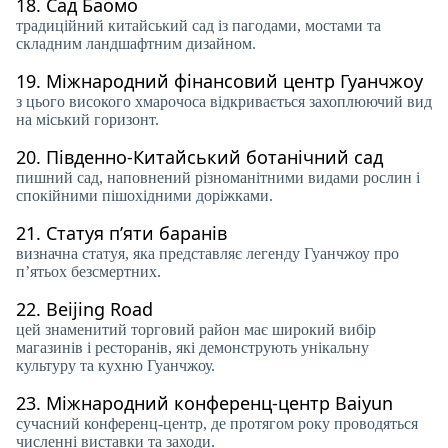
18.
Сад Баомо
традиційний китайський сад із пагодами, мостами та
складним ландшафтним дизайном.
19.
Міжнародний фінансовий центр Гуанчжоу
з цього високого хмарочоса відкривається захоплюючий вид
на міський горизонт.
20.
Південно-Китайський ботанічний сад
пишний сад, наповнений різноманітними видами рослин і
спокійними пішохідними доріжками.
21.
Статуя п’яти баранів
визначна статуя, яка представляє легенду Гуанчжоу про
п’ятьох безсмертних.
22.
Beijing Road
цей знаменитий торговий район має широкий вибір
магазинів і ресторанів, які демонструють унікальну
культуру та кухню Гуанчжоу.
23.
Міжнародний конференц-центр Baiyun
сучасний конференц-центр, де протягом року проводяться
численні виставки та заходи.