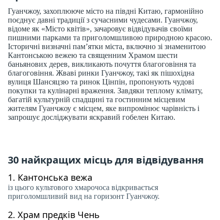
Гуанчжоу, захоплююче місто на півдні Китаю, гармонійно
поєднує давні традиції з сучасними чудесами. Гуанчжоу,
відоме як «Місто квітів», зачаровує відвідувачів своїми
пишними парками та приголомшливою природною красою.
Історичні визначні пам’ятки міста, включно зі знаменитою
Кантонською вежею та священним Храмом шести
баньянових дерев, викликають почуття благоговіння та
благоговіння. Жваві ринки Гуанчжоу, такі як пішохідна
вулиця Шансяцзю та ринок Цінпін, пропонують чудові
покупки та кулінарні враження. Завдяки теплому клімату,
багатій культурній спадщині та гостинним місцевим
жителям Гуанчжоу є місцем, яке випромінює чарівність і
запрошує досліджувати яскравий гобелен Китаю.
30 найкращих місць для відвідування
1.
Кантонська вежа
із цього культового хмарочоса відкривається
приголомшливий вид на горизонт Гуанчжоу.
2.
Храм предків Чень