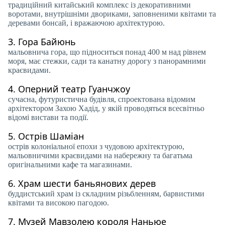
традиційний китайський комплекс із декоративними
воротами, внутрішніми двориками, заповненими квітами та
деревами бонсай, і вражаючою архітектурою.
3.
Гора Байюнь
мальовнича гора, що підноситься понад 400 м над рівнем
моря, має стежки, сади та канатну дорогу з панорамними
краєвидами.
4.
Оперний театр Гуанчжоу
сучасна, футуристична будівля, спроектована відомим
архітектором Захою Хадід, у якій проводяться всесвітньо
відомі вистави та події.
5.
Острів Шаміан
острів колоніальної епохи з чудовою архітектурою,
мальовничими краєвидами на набережну та багатьма
оригінальними кафе та магазинами.
6.
Храм шести баньянових дерев
буддистський храм із складним різьбленням, барвистими
квітами та високою пагодою.
7.
Музей Мавзолею короля Наньюе