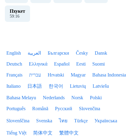
Пхукет
59
:
16
English
العربية
Български
Česky
Dansk
Deutsch
Ελληνικά
Español
Eesti
Suomi
Français
עברית
Hrvatski
Magyar
Bahasa Indonesia
Italiano
日本語
한국어
Lietuvių
Latviešu
Bahasa Melayu
Nederlands
Norsk
Polski
Português
Română
Русский
Slovenčina
Slovenščina
Svenska
ไทย
Türkçe
Українська
Tiếng Việt
简体中文
繁體中文