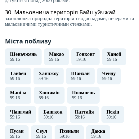
датуються понад 2000 роками.
30.
Мальовнича територія Байшуйчжай
захоплююча природна територія з водоспадами, печерами та
мальовничими туристичними стежками.
Міста поблизу
Шеньчжень
Макао
Гонконг
Ханой
59
:
16
59
:
16
59
:
16
59
:
16
Тайбей
Ханчжоу
Шанхай
Ченду
59
:
16
59
:
16
59
:
16
59
:
16
Маніла
Хошимін
Пномпень
59
:
16
59
:
16
59
:
16
Чіангмай
Бангкок
Паттайя
Пекін
59
:
16
59
:
16
59
:
16
59
:
16
Пусан
Сеул
Пхеньян
Дакка
59
:
16
59
:
16
59
:
16
59
:
16