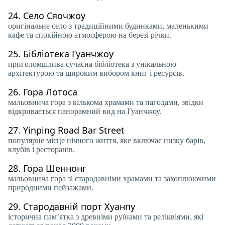
24.
Село Сяочжоу
оригінальне село з традиційними будинками, маленькими
кафе та спокійною атмосферою на березі річки.
25.
Бібліотека Гуанчжоу
приголомшлива сучасна бібліотека з унікальною
архітектурою та широким вибором книг і ресурсів.
26.
Гора Лотоса
мальовнича гора з кількома храмами та пагодами, звідки
відкривається панорамний вид на Гуанчжоу.
27.
Yinping Road Bar Street
популярне місце нічного життя, яке включає низку барів,
клубів і ресторанів.
28.
Гора Шеннонг
мальовнича гора зі стародавніми храмами та захоплюючими
природними пейзажами.
29.
Стародавній порт Хуанпу
історична пам’ятка з древніми руїнами та реліквіями, які