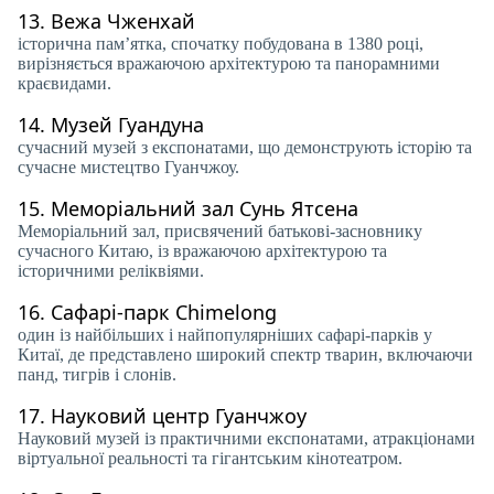
13.
Вежа Чженхай
історична пам’ятка, спочатку побудована в 1380 році,
вирізняється вражаючою архітектурою та панорамними
краєвидами.
14.
Музей Гуандуна
сучасний музей з експонатами, що демонструють історію та
сучасне мистецтво Гуанчжоу.
15.
Меморіальний зал Сунь Ятсена
Меморіальний зал, присвячений батькові-засновнику
сучасного Китаю, із вражаючою архітектурою та
історичними реліквіями.
16.
Сафарі-парк Chimelong
один із найбільших і найпопулярніших сафарі-парків у
Китаї, де представлено широкий спектр тварин, включаючи
панд, тигрів і слонів.
17.
Науковий центр Гуанчжоу
Науковий музей із практичними експонатами, атракціонами
віртуальної реальності та гігантським кінотеатром.