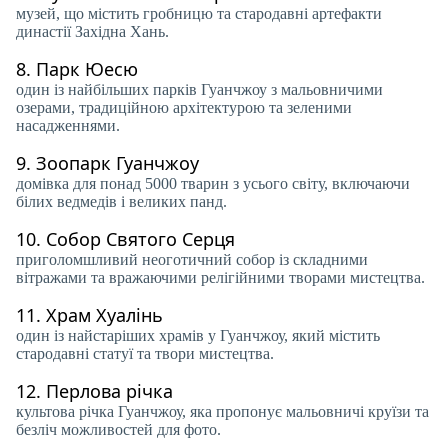
музей, що містить гробницю та стародавні артефакти
династії Західна Хань.
8.
Парк Юесю
один із найбільших парків Гуанчжоу з мальовничими
озерами, традиційною архітектурою та зеленими
насадженнями.
9.
Зоопарк Гуанчжоу
домівка для понад 5000 тварин з усього світу, включаючи
білих ведмедів і великих панд.
10.
Собор Святого Серця
приголомшливий неоготичний собор із складними
вітражами та вражаючими релігійними творами мистецтва.
11.
Храм Хуалінь
один із найстаріших храмів у Гуанчжоу, який містить
стародавні статуї та твори мистецтва.
12.
Перлова річка
культова річка Гуанчжоу, яка пропонує мальовничі круїзи та
безліч можливостей для фото.