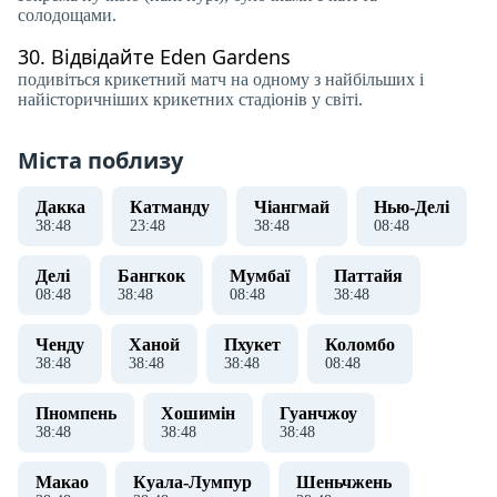
солодощами.
30.
Відвідайте Eden Gardens
подивіться крикетний матч на одному з найбільших і
найісторичніших крикетних стадіонів у світі.
Міста поблизу
Дакка
Катманду
Чіангмай
Нью-Делі
38
:
48
23
:
48
38
:
48
08
:
48
Делі
Бангкок
Мумбаї
Паттайя
08
:
48
38
:
48
08
:
48
38
:
48
Ченду
Ханой
Пхукет
Коломбо
38
:
48
38
:
48
38
:
48
08
:
48
Пномпень
Хошимін
Гуанчжоу
38
:
48
38
:
48
38
:
48
Макао
Куала-Лумпур
Шеньчжень