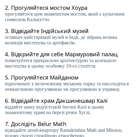
2.
Прогуляйтеся мостом Хоура
прогуляйтеся цим знаменитим мостом, який є культовим
символом Калькутти.
3.
Відвідайте Індійський музей
огляньте найстаріший музей в Індії, де зібрана велика
колекція мистецтва та артефактів.
4.
Відкрийте для себе Мармуровий палац
помилуйтеся прекрасною архітектурою та колекцією
мистецтва в цьому особняку 19-го століття.
5.
Прогуляйтеся Майданом
відпочиньте у величезному міському парку та насолодіться
неквапливою прогулянкою чи прогулянкою в упряжці.
6.
Відвідайте храм Дакшинешвар Калі
віддайте шану індуїстській богині Калі в цьому
знаменитому храмі на березі річки Хуглі.
7.
Дослідіть Belur Math
відвідайте штаб-квартиру Ramakrishna Math and Mission,
відому своєю спокійною атмосферою.