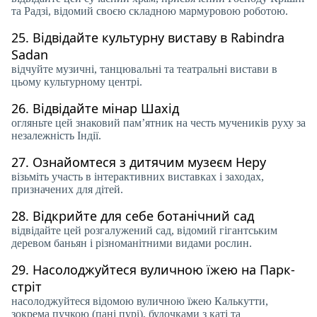
та Радзі, відомий своєю складною мармуровою роботою.
25.
Відвідайте культурну виставу в Rabindra
Sadan
відчуйте музичні, танцювальні та театральні вистави в
цьому культурному центрі.
26.
Відвідайте мінар Шахід
огляньте цей знаковий пам’ятник на честь мучеників руху за
незалежність Індії.
27.
Ознайомтеся з дитячим музеєм Неру
візьміть участь в інтерактивних виставках і заходах,
призначених для дітей.
28.
Відкрийте для себе ботанічний сад
відвідайте цей розгалужений сад, відомий гігантським
деревом баньян і різноманітними видами рослин.
29.
Насолоджуйтеся вуличною їжею на Парк-
стріт
насолоджуйтеся відомою вуличною їжею Калькутти,
зокрема пучкою (пані пурі), булочками з каті та