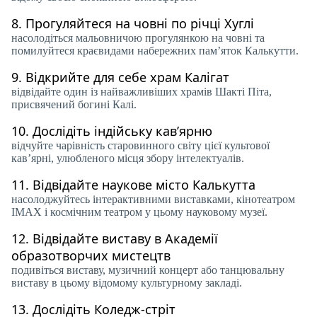
8.
Прогуляйтеся на човні по річці Хуглі
насолодіться мальовничою прогулянкою на човні та
помилуйтеся краєвидами набережних пам’яток Калькутти.
9.
Відкрийте для себе храм Калігат
відвідайте один із найважливіших храмів Шакті Піта,
присвячений богині Калі.
10.
Дослідіть індійську кав’ярню
відчуйте чарівність старовинного світу цієї культової
кав’ярні, улюбленого місця збору інтелектуалів.
11.
Відвідайте наукове місто Калькутта
насолоджуйтесь інтерактивними виставками, кінотеатром
IMAX і космічним театром у цьому науковому музеї.
12.
Відвідайте виставу в Академії
образотворчих мистецтв
подивіться виставу, музичний концерт або танцювальну
виставу в цьому відомому культурному закладі.
13.
Дослідіть Коледж-стріт