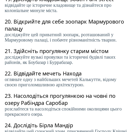
відвідайте це історичне кладовище та дізнайтеся про
колоніальне минуле міста.
20.
Відкрийте для себе зоопарк Мармурового
палацу
досліджуйте цей приватний зоопарк, розташований у
Мармуровому палаці, і побачте різноманітність тварин.
21.
Здійсніть прогулянку старим містом
досліджуйте вузькі провулки та історичні будівлі таких
районів, як Боубазар і Буррабазар.
22.
Відвідайте мечеть Находа
огляньте одну з найбільших мечетей Калькутти, відому
своєю приголомшливою архітектурою.
23.
Насолодіться прогулянкою на човні по
озеру Рабіндра Саробар
розслабтеся та насолодіться спокійними околицями цього
прекрасного озера.
24.
Дослідіть Бірла Мандір
відвідайте цей сучасний храм, присвячений Господу Крішні