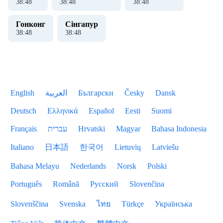
38
:
48
38
:
48
38
:
48
Гонконг
Сінгапур
38
:
48
38
:
48
English
العربية
Български
Česky
Dansk
Deutsch
Ελληνικά
Español
Eesti
Suomi
Français
עברית
Hrvatski
Magyar
Bahasa Indonesia
Italiano
日本語
한국어
Lietuvių
Latviešu
Bahasa Melayu
Nederlands
Norsk
Polski
Português
Română
Русский
Slovenčina
Slovenščina
Svenska
ไทย
Türkçe
Українська