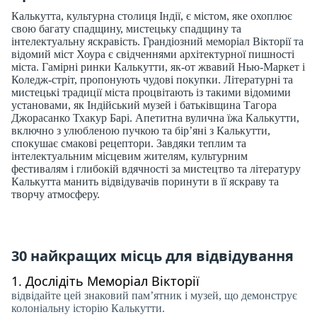
Калькутта, культурна столиця Індії, є містом, яке охоплює
свою багату спадщину, мистецьку спадщину та
інтелектуальну яскравість. Грандіозний меморіал Вікторії та
відомий міст Хоура є свідченнями архітектурної пишності
міста. Гамірні ринки Калькутти, як-от жвавий Нью-Маркет і
Коледж-стріт, пропонують чудові покупки. Літературні та
мистецькі традиції міста процвітають із такими відомими
установами, як Індійський музей і батьківщина Тагора
Джорасанко Тхакур Барі. Апетитна вулична їжа Калькутти,
включно з улюбленою пучкою та бір’яні з Калькутти,
спокушає смакові рецептори. Завдяки теплим та
інтелектуальним місцевим жителям, культурним
фестивалям і глибокій вдячності за мистецтво та літературу
Калькутта манить відвідувачів поринути в її яскраву та
творчу атмосферу.
30 найкращих місць для відвідування
1.
Дослідіть Меморіал Вікторії
відвідайте цей знаковий пам’ятник і музей, що демонструє
колоніальну історію Калькутти.