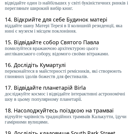
відвідайте один із найбільших у світі букіністичних ринків і
перегляньте широкий вибір книг.
14.
Відкрийте для себе Будинок матері
віддайте шану Матері Терезі в її колишній резиденції, яка
нині є музеєм і місцем поклоніння.
15.
Відвідайте собор Святого Павла
помилуйтеся вражаючою архітектурою цього
англіканського собору, відомого своїми вітражами.
16.
Дослідіть Кумартулі
переконайтеся в майстерності ремісників, які створюють
глиняних ідолів божеств для фестивалів.
17.
Відвідайте планетарій Birla
досліджуйте космос і відвідайте інтерактивні астрономічні
шоу в цьому популярному планетарії.
18.
Насолоджуйтесь поїздкою на трамваї
відчуйте чарівність традиційних трамваїв Калькутти, їдучи
гамірними вулицями.
19.
Дослідіть кладовище South Park Street