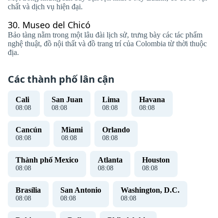
chất và dịch vụ hiện đại.
30.
Museo del Chicó
Bảo tàng nằm trong một lâu đài lịch sử, trưng bày các tác phẩm
nghệ thuật, đồ nội thất và đồ trang trí của Colombia từ thời thuộc
địa.
Các thành phố lân cận
Cali
San Juan
Lima
Havana
08
:
08
08
:
08
08
:
08
08
:
08
Cancún
Miami
Orlando
08
:
08
08
:
08
08
:
08
Thành phố Mexico
Atlanta
Houston
08
:
08
08
:
08
08
:
08
Brasília
San Antonio
Washington, D.C.
08
:
08
08
:
08
08
:
08