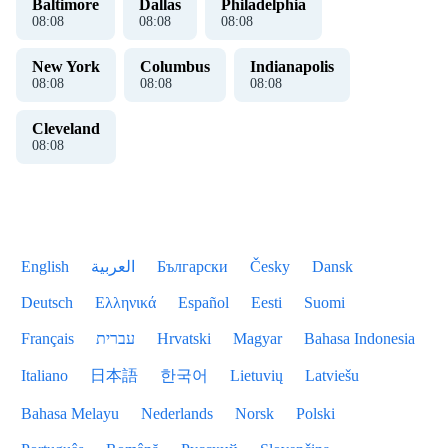
Baltimore
Dallas
Philadelphia
08
:
08
08
:
08
08
:
08
New York
Columbus
Indianapolis
08
:
08
08
:
08
08
:
08
Cleveland
08
:
08
English
العربية
Български
Česky
Dansk
Deutsch
Ελληνικά
Español
Eesti
Suomi
Français
עברית
Hrvatski
Magyar
Bahasa Indonesia
Italiano
日本語
한국어
Lietuvių
Latviešu
Bahasa Melayu
Nederlands
Norsk
Polski