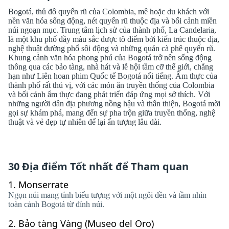
Bogotá, thủ đô quyến rũ của Colombia, mê hoặc du khách với
nền văn hóa sống động, nét quyến rũ thuộc địa và bối cảnh miền
núi ngoạn mục. Trung tâm lịch sử của thành phố, La Candelaria,
là một khu phố đầy màu sắc được tô điểm bởi kiến ​​trúc thuộc địa,
nghệ thuật đường phố sôi động và những quán cà phê quyến rũ.
Khung cảnh văn hóa phong phú của Bogotá trở nên sống động
thông qua các bảo tàng, nhà hát và lễ hội tầm cỡ thế giới, chẳng
hạn như Liên hoan phim Quốc tế Bogotá nổi tiếng. Ẩm thực của
thành phố rất thú vị, với các món ăn truyền thống của Colombia
và bối cảnh ẩm thực đang phát triển đáp ứng mọi sở thích. Với
những người dân địa phương nồng hậu và thân thiện, Bogotá mời
gọi sự khám phá, mang đến sự pha trộn giữa truyền thống, nghệ
thuật và vẻ đẹp tự nhiên để lại ấn tượng lâu dài.
30 Địa điểm Tốt nhất để Tham quan
1.
Monserrate
Ngọn núi mang tính biểu tượng với một ngôi đền và tầm nhìn
toàn cảnh Bogotá từ đỉnh núi.
2.
Bảo tàng Vàng (Museo del Oro)