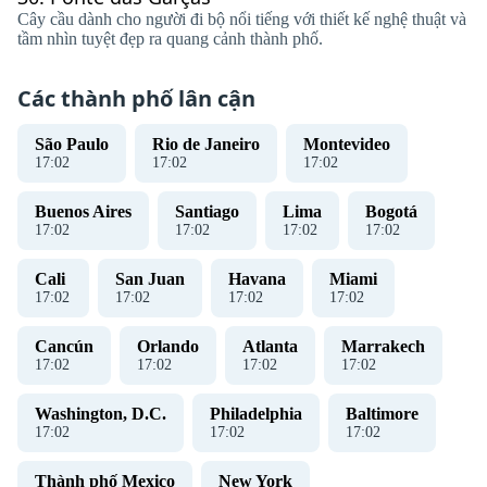
Cây cầu dành cho người đi bộ nổi tiếng với thiết kế nghệ thuật và
tầm nhìn tuyệt đẹp ra quang cảnh thành phố.
Các thành phố lân cận
São Paulo
Rio de Janeiro
Montevideo
17
:
02
17
:
02
17
:
02
Buenos Aires
Santiago
Lima
Bogotá
17
:
02
17
:
02
17
:
02
17
:
02
Cali
San Juan
Havana
Miami
17
:
02
17
:
02
17
:
02
17
:
02
Cancún
Orlando
Atlanta
Marrakech
17
:
02
17
:
02
17
:
02
17
:
02
Washington, D.C.
Philadelphia
Baltimore
17
:
02
17
:
02
17
:
02
Thành phố Mexico
New York