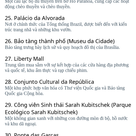
Một câu lạc bộ du thuyền trên bờ Hồ Paranoá, cung cấp các hoạt
động chèo thuyền và chèo thuyền.
25.
Palácio da Alvorada
Nơi ở chính thức của Tổng thống Brazil, được biết đến với kiến ​​
trúc trang nhã và những khu vườn.
26.
Bảo tàng thành phố (Museu da Cidade)
Bảo tàng trưng bày lịch sử và quy hoạch đô thị của Brasília.
27.
Liberty Mall
Trung tâm mua sắm với sự kết hợp của các cửa hàng địa phương
và quốc tế, khu ẩm thực và rạp chiếu phim.
28.
Conjunto Cultural da República
Một khu phức hợp văn hóa có Thư viện Quốc gia và Bảo tàng
Quốc gia Cộng hòa.
29.
Công viên Sinh thái Sarah Kubitschek (Parque
Ecológico Sarah Kubitschek)
Một không gian xanh với những con đường mòn đi bộ, hồ nước
và khu dã ngoại.
30.
Ponte das Garças