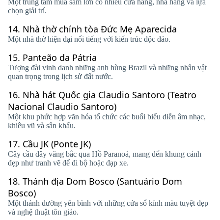
Một trung tâm mua sắm lớn có nhiều cửa hàng, nhà hàng và lựa
chọn giải trí.
14.
Nhà thờ chính tòa Đức Mẹ Aparecida
Một nhà thờ hiện đại nổi tiếng với kiến ​​trúc độc đáo.
15.
Panteão da Pátria
Tượng đài vinh danh những anh hùng Brazil và những nhân vật
quan trọng trong lịch sử đất nước.
16.
Nhà hát Quốc gia Claudio Santoro (Teatro
Nacional Claudio Santoro)
Một khu phức hợp văn hóa tổ chức các buổi biểu diễn âm nhạc,
khiêu vũ và sân khấu.
17.
Cầu JK (Ponte JK)
Cây cầu dây văng bắc qua Hồ Paranoá, mang đến khung cảnh
đẹp như tranh vẽ để đi bộ hoặc đạp xe.
18.
Thánh địa Dom Bosco (Santuário Dom
Bosco)
Một thánh đường yên bình với những cửa sổ kính màu tuyệt đẹp
và nghệ thuật tôn giáo.