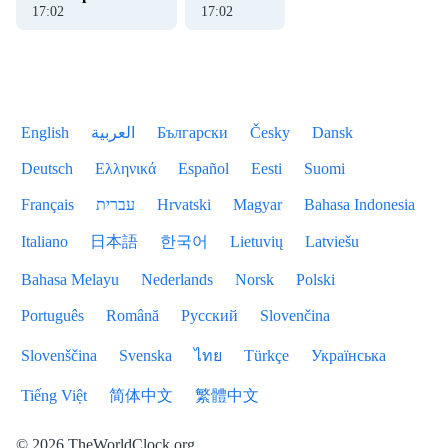
17
:
02
17
:
02
English
العربية
Български
Česky
Dansk
Deutsch
Ελληνικά
Español
Eesti
Suomi
Français
עברית
Hrvatski
Magyar
Bahasa Indonesia
Italiano
日本語
한국어
Lietuvių
Latviešu
Bahasa Melayu
Nederlands
Norsk
Polski
Português
Română
Русский
Slovenčina
Slovenščina
Svenska
ไทย
Türkçe
Українська
Tiếng Việt
简体中文
繁體中文
© 2026 TheWorldClock.org