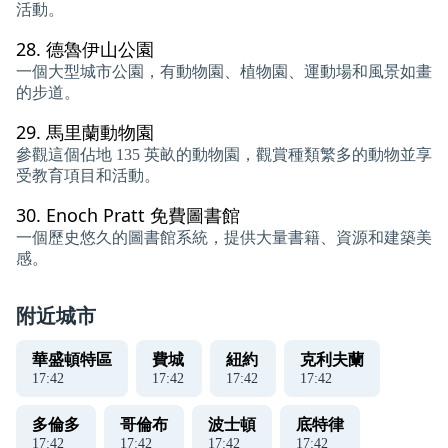
活動。
28.
德魯伊山公園
一個大型城市公園，有動物園、植物園、運動場和風景如畫
的步道。
29.
馬里蘭動物園
參觀這個佔地 135 英畝的動物園，觀賞種類繁多的動物並享
受教育項目和活動。
30.
Enoch Pratt 免費圖書館
一個歷史悠久的圖書館系統，提供大量書籍、資源和建築美
感。
附近城市
華盛頓特區
費城
紐約
克利夫蘭
17
:
42
17
:
42
17
:
42
17
:
42
多倫多
哥倫布
波士頓
底特律
17
:
42
17
:
42
17
:
42
17
:
42