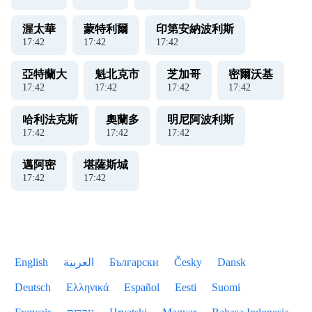
渥太華
蒙特利爾
印第安納波利斯
17
:
42
17
:
42
17
:
42
亞特蘭大
魁北克市
芝加哥
密爾沃基
17
:
42
17
:
42
17
:
42
17
:
42
哈利法克斯
奧蘭多
明尼阿波利斯
17
:
42
17
:
42
17
:
42
邁阿密
堪薩斯城
17
:
42
17
:
42
English
العربية
Български
Česky
Dansk
Deutsch
Ελληνικά
Español
Eesti
Suomi