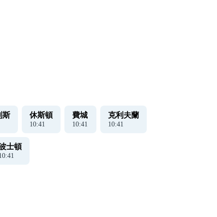
。
利斯
休斯頓
費城
克利夫蘭
10
:
42
10
:
42
10
:
42
波士頓
10
:
42