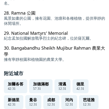
名。
28.
Ramna 公園
風景如畫的公園，擁有花園、池塘和各種植物，提供寧靜的
休閒場所。
29.
National Martyrs' Memorial
紀念孟加拉國解放戰爭烈士的紀念碑，位於薩瓦爾。
30.
Bangabandhu Sheikh Mujibur Ra​​hman 農業大
學
擁有寧靜校園和植物園的農業大學。
附近城市
加爾各答
加德滿都
清邁
德里
42
:
32
57
:
32
12
:
32
42
:
32
新德里
曼谷
成都
河內
芭堤雅
42
:
32
12
:
32
12
:
32
12
:
32
12
:
32