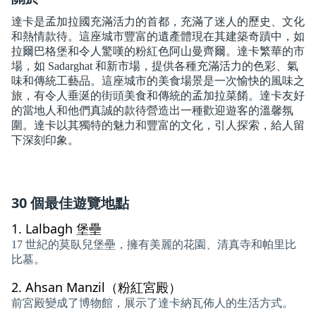
達卡是孟加拉國充滿活力的首都，充滿了迷人的歷史、文化
和熱情款待。這座城市豐富的遺產體現在其建築奇蹟中，如
拉爾巴格堡和令人驚嘆的粉紅色阿山曼齊爾。達卡繁華的市
場，如 Sadarghat 和新市場，提供各種充滿活力的色彩、氣
味和傳統工藝品。這座城市的美食場景是一次愉快的風味之
旅，有令人垂涎的街頭美食和傳統的孟加拉菜餚。達卡友好
的當地人和他們真誠的款待營造出一種歡迎遊客的溫馨氛
圍。達卡以其獨特的魅力和豐富的文化，引人探索，給人留
下深刻印象。
30 個最佳遊覽地點
1.
Lalbagh 堡壘
17 世紀的莫臥兒堡壘，擁有美麗的花園、清真寺和帕里比
比墓。
2.
Ahsan Manzil（粉紅宮殿）
前宮殿變成了博物館，展示了達卡納瓦佈人的生活方式。