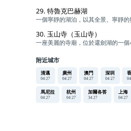
29.
特魯克巴赫湖
一個寧靜的湖泊，以其全景、寧靜的
30.
玉山寺（玉山寺）
一座美麗的寺廟，位於還劍湖的一個
附近城市
清邁
廣州
澳門
深圳
04
:
27
04
:
27
04
:
27
04
:
27
04
馬尼拉
杭州
加爾各答
上海
04
:
27
04
:
27
34
:
27
04
:
27