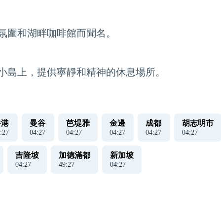
氛圍和湖畔咖啡館而聞名。
小島上，提供寧靜和精神的休息場所。
香港
曼谷
芭堤雅
金邊
成都
胡志明市
:
27
04
:
27
04
:
27
04
:
27
04
:
27
04
:
27
吉隆坡
加德滿都
新加坡
04
:
27
49
:
27
04
:
27