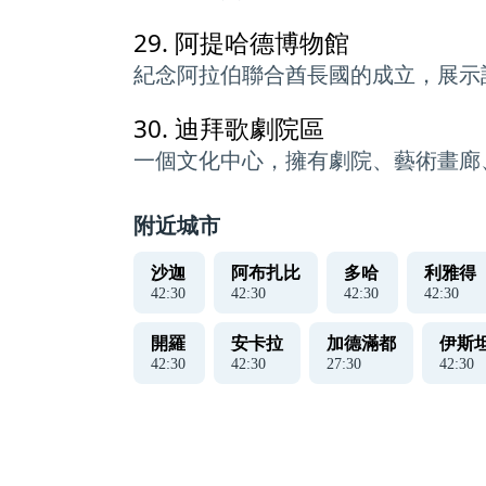
29.
阿提哈德博物館
紀念阿拉伯聯合酋長國的成立，展示
30.
迪拜歌劇院區
一個文化中心，擁有劇院、藝術畫廊
附近城市
沙迦
阿布扎比
多哈
利雅得
42
:
31
42
:
31
42
:
31
42
:
31
開羅
安卡拉
加德滿都
伊斯
42
:
31
42
:
31
27
:
31
42
:
31