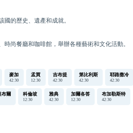
該國的歷史、遺產和成就。
、時尚餐廳和咖啡館，舉辦各種藝術和文化活動。
麥加
孟買
吉布提
第比利斯
耶路撒冷
42
:
31
12
:
31
42
:
31
42
:
31
42
:
31
坦布爾
科倫坡
雅典
加爾各答
布加勒斯特
12
:
31
42
:
31
12
:
31
42
:
31