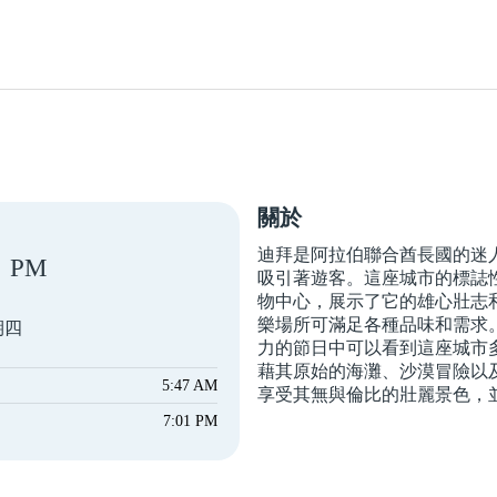
關於
迪拜是阿拉伯聯合酋長國的迷
PM
吸引著遊客。這座城市的標誌
物中心，展示了它的雄心壯志
樂場所可滿足各種品味和需求
期四
力的節日中可以看到這座城市
藉其原始的海灘、沙漠冒險以
5:47 AM
享受其無與倫比的壯麗景色，
7:01 PM