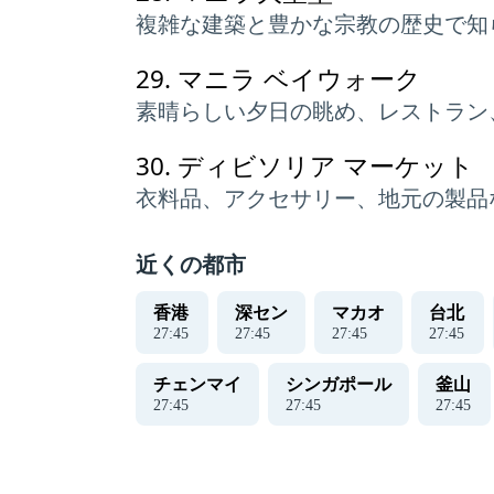
複雑な建築と豊かな宗教の歴史で知
29.
マニラ ベイウォーク
素晴らしい夕日の眺め、レストラン
30.
ディビソリア マーケット
衣料品、アクセサリー、地元の製品
近くの都市
香港
深セン
マカオ
台北
27
:
45
27
:
45
27
:
45
27
:
45
チェンマイ
シンガポール
釜山
27
:
45
27
:
45
27
:
45