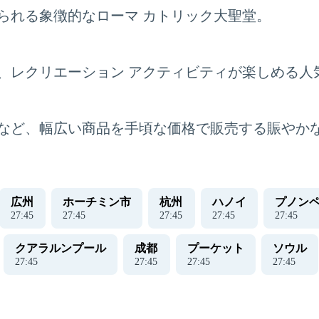
られる象徴的なローマ カトリック大聖堂。
、レクリエーション アクティビティが楽しめる人
など、幅広い商品を手頃な価格で販売する賑やか
広州
ホーチミン市
杭州
ハノイ
プノン
27
:
45
27
:
45
27
:
45
27
:
45
27
:
45
クアラルンプール
成都
プーケット
ソウル
27
:
45
27
:
45
27
:
45
27
:
45