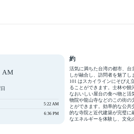
約
活気に満ちた台湾の都市、台
AM
しが融合し、訪問者を魅了し
101 はスカイラインにそび
ることができます。士林や饒
曜日
なおいしい屋台の食べ物と活
物院や龍山寺などのこの街の
5:22 AM
とができます。効率的な公共
的な寺院と近代建築が完璧に
6:36 PM
なエネルギーを体験し、文化