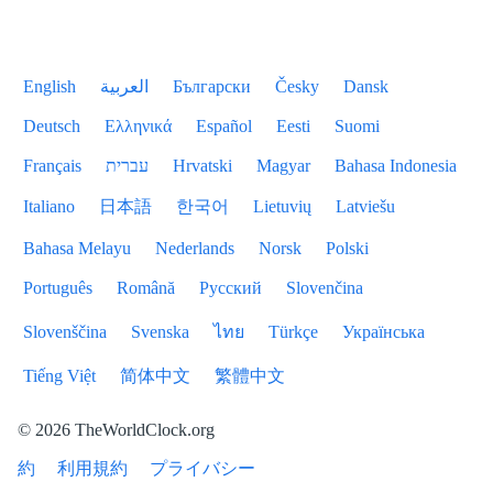
English
العربية
Български
Česky
Dansk
Deutsch
Ελληνικά
Español
Eesti
Suomi
Français
עברית
Hrvatski
Magyar
Bahasa Indonesia
Italiano
日本語
한국어
Lietuvių
Latviešu
Bahasa Melayu
Nederlands
Norsk
Polski
Português
Română
Русский
Slovenčina
Slovenščina
Svenska
ไทย
Türkçe
Українська
Tiếng Việt
简体中文
繁體中文
© 2026 TheWorldClock.org
約
利用規約
プライバシー