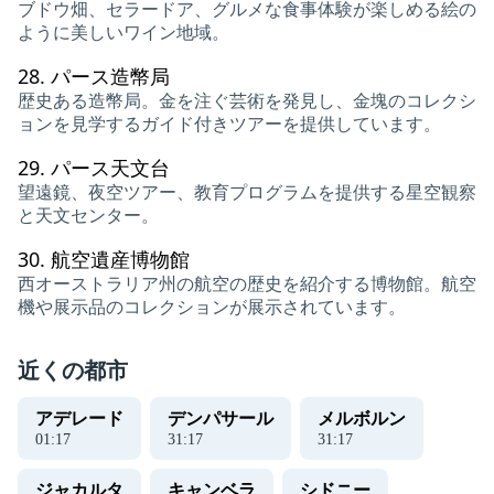
ブドウ畑、セラードア、グルメな食事体験が楽しめる絵の
ように美しいワイン地域。
28.
パース造幣局
歴史ある造幣局。金を注ぐ芸術を発見し、金塊のコレクシ
ョンを見学するガイド付きツアーを提供しています。
29.
パース天文台
望遠鏡、夜空ツアー、教育プログラムを提供する星空観察
と天文センター。
30.
航空遺産博物館
西オーストラリア州の航空の歴史を紹介する博物館。航空
機や展示品のコレクションが展示されています。
近くの都市
アデレード
デンパサール
メルボルン
01
:
18
31
:
18
31
:
18
ジャカルタ
キャンベラ
シドニー