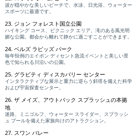
波が穏やかな美しいビーチで、水泳、日光浴、ウォーター
スポーツに最適です。
23.
ジョン フォレスト国立公園
ハイキング コース、ピクニック エリア、滝のある風光明
媚な公園。都会から離れて静かに過ごすことができます。
24.
ベルズ ラピッズ パーク
毎年恒例のエイボン ディセント急流イベントと美しい景
色で知られる川沿いの公園。
25.
グラビティ ディスカバリー センター
インタラクティブな展示と重力に逆らう斜塔を備えた科学
および宇宙探査センター。
26.
ザ メイズ、アウトバック スプラッシュの本拠
地
迷路、ミニゴルフ、ウォーター スライダー、スプラッシ
ュ プールを備えた家族向けのアトラクション。
27.
スワン バレー