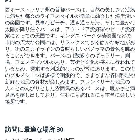
西オーストラリア州の首都パースは、自然の美しさと活気
に満ちた都会のライフスタイルが簡単に融合した海岸沿い
の楽園です。見事なビーチ、透き通った海、そして豊かな
太陽が降り注ぐパースは、アウトドア愛好家やビーチ愛好
家にとっての天国です。キングス パークや植物園などの
市内の広大な公園には、リラックスできる静かな緑地があ
り、街のスカイラインの素晴らしいパノラマの景色を眺め
ることができます。パースには数多くのギャラリー、劇
場、フェスティバルがあり、芸術と文化が盛んに行われて
いるため、探索する刺激的なものが常にあります。この街
のグルメシーンは多様で刺激的で、さまざまな各国料理や
新鮮な地元の食材が楽しめます。フレンドリーな地元の
人々とのんびりとした雰囲気のあるパースは、暖かさと満
足感を醸し出しており、住むにも訪れるにも本当に楽しい
場所です。
訪問に最適な場所 30