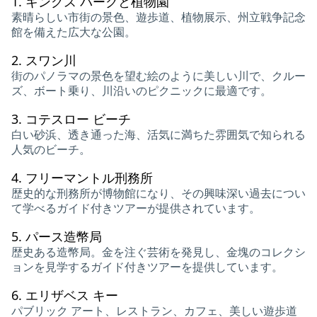
1.
キングス パークと植物園
素晴らしい市街の景色、遊歩道、植物展示、州立戦争記念
館を備えた広大な公園。
2.
スワン川
街のパノラマの景色を望む絵のように美しい川で、クルー
ズ、ボート乗り、川沿いのピクニックに最適です。
3.
コテスロー ビーチ
白い砂浜、透き通った海、活気に満ちた雰囲気で知られる
人気のビーチ。
4.
フリーマントル刑務所
歴史的な刑務所が博物館になり、その興味深い過去につい
て学べるガイド付きツアーが提供されています。
5.
パース造幣局
歴史ある造幣局。金を注ぐ芸術を発見し、金塊のコレクシ
ョンを見学するガイド付きツアーを提供しています。
6.
エリザベス キー
パブリック アート、レストラン、カフェ、美しい遊歩道