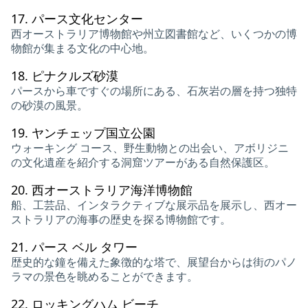
17.
パース文化センター
西オーストラリア博物館や州立図書館など、いくつかの博
物館が集まる文化の中心地。
18.
ピナクルズ砂漠
パースから車ですぐの場所にある、石灰岩の層を持つ独特
の砂漠の風景。
19.
ヤンチェップ国立公園
ウォーキング コース、野生動物との出会い、アボリジニ
の文化遺産を紹介する洞窟ツアーがある自然保護区。
20.
西オーストラリア海洋博物館
船、工芸品、インタラクティブな展示品を展示し、西オー
ストラリアの海事の歴史を探る博物館です。
21.
パース ベル タワー
歴史的な鐘を備えた象徴的な塔で、展望台からは街のパノ
ラマの景色を眺めることができます。
22.
ロッキングハム ビーチ