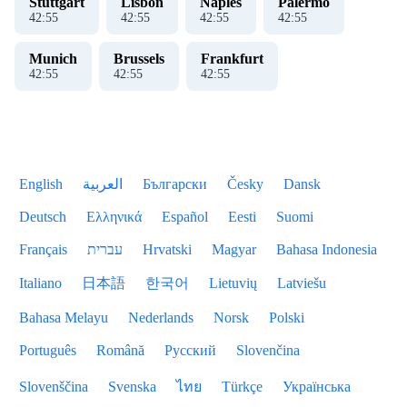
Stuttgart
Lisbon
Naples
Palermo
42
:
55
42
:
55
42
:
55
42
:
55
Munich
Brussels
Frankfurt
42
:
55
42
:
55
42
:
55
English
العربية
Български
Česky
Dansk
Deutsch
Ελληνικά
Español
Eesti
Suomi
Français
עברית
Hrvatski
Magyar
Bahasa Indonesia
Italiano
日本語
한국어
Lietuvių
Latviešu
Bahasa Melayu
Nederlands
Norsk
Polski
Português
Română
Русский
Slovenčina
Slovenščina
Svenska
ไทย
Türkçe
Українська