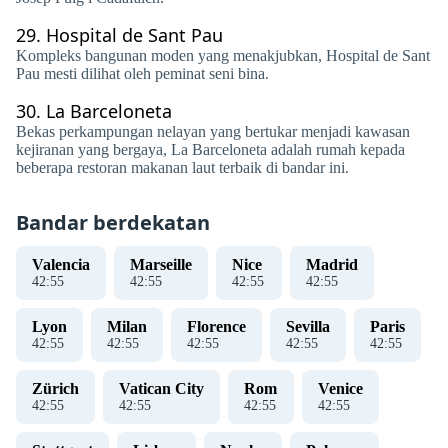
29.
Hospital de Sant Pau
Kompleks bangunan moden yang menakjubkan, Hospital de Sant
Pau mesti dilihat oleh peminat seni bina.
30.
La Barceloneta
Bekas perkampungan nelayan yang bertukar menjadi kawasan
kejiranan yang bergaya, La Barceloneta adalah rumah kepada
beberapa restoran makanan laut terbaik di bandar ini.
Bandar berdekatan
Valencia
Marseille
Nice
Madrid
42
:
55
42
:
55
42
:
55
42
:
55
Lyon
Milan
Florence
Sevilla
Paris
42
:
55
42
:
55
42
:
55
42
:
55
42
:
55
Zürich
Vatican City
Rom
Venice
42
:
55
42
:
55
42
:
55
42
:
55