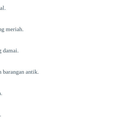
al.
ng meriah.
g damai.
 barangan antik.
.
.