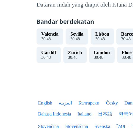
Dataran indah yang diapit oleh Istana 
Bandar berdekatan
Valencia
Sevilla
Lisbon
Barce
30
:
48
30
:
48
30
:
48
30
:
48
Cardiff
Zürich
London
Flore
30
:
48
30
:
48
30
:
48
30
:
48
English
العربية
Български
Česky
Dan
Bahasa Indonesia
Italiano
日本語
한국어
Slovenčina
Slovenščina
Svenska
ไทย