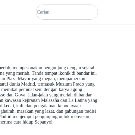
meriah, mempesonakan pengunjung dengan sejarah
na yang meriah. Tanda tempat ikonik di bandar ini,
h dan Plaza Mayor yang megah, mempamerkan
taraf dunia Madrid, termasuk Muzium Prado yang
, memikat peminat seni dengan karya agung
casso dan Goya. Jalan-jalan yang meriah di bandar
 dan kawasan kejiranan Malasaña dan La Latina yang
 kedai, kafe dan pengalaman kebudayaan.
hairah, masakan yang lazat, dan gabungan tradisi
Madrid menjemput pengunjung untuk menyelami
nerima cara hidup Sepanyol.