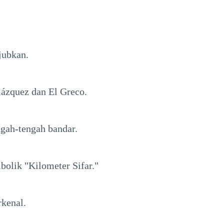
jubkan.
lázquez dan El Greco.
gah-tengah bandar.
olik "Kilometer Sifar."
rkenal.