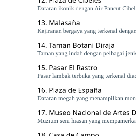
12.
Plaza de Cibeles
Dataran ikonik dengan Air Pancut Cibel
13.
Malasaña
Kejiranan bergaya yang terkenal dengan
14.
Taman Botani Diraja
Taman yang indah dengan pelbagai jeni
15.
Pasar El Rastro
Pasar lambak terbuka yang terkenal di
16.
Plaza de España
Dataran megah yang menampilkan monume
17.
Museo Nacional de Artes D
Muzium seni hiasan yang mempamerkan p
18.
Casa de Campo