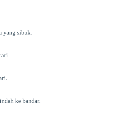
a yang sibuk.
ari.
ri.
ndah ke bandar.