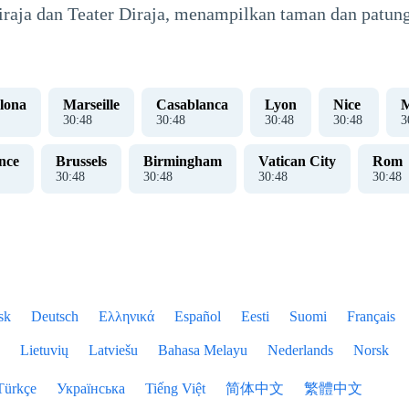
Diraja dan Teater Diraja, menampilkan taman dan patung
lona
Marseille
Casablanca
Lyon
Nice
M
30
:
48
30
:
48
30
:
48
30
:
48
3
nce
Brussels
Birmingham
Vatican City
Rom
30
:
48
30
:
48
30
:
48
30
:
48
sk
Deutsch
Ελληνικά
Español
Eesti
Suomi
Français
Lietuvių
Latviešu
Bahasa Melayu
Nederlands
Norsk
Türkçe
Українська
Tiếng Việt
简体中文
繁體中文