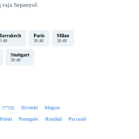
 raja Sepanyol.
arrakech
Paris
Milan
0
:
48
30
:
48
30
:
48
Stuttgart
30
:
48
עברית
Hrvatski
Magyar
Polski
Português
Română
Русский