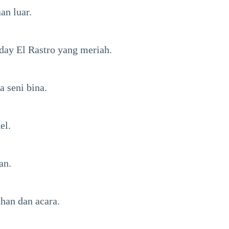
an luar.
nday El Rastro yang meriah.
 seni bina.
el.
an.
han dan acara.