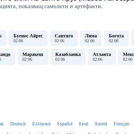
ацията, показващ самолети и артефакти.
о
Буенос Айрес
Сантяго
Лима
Богота
02
:
07
02
:
07
02
:
07
02
:
07
андо
Маракеш
Казабланка
Атланта
Мекс
7
02
:
07
02
:
07
02
:
07
02
:
07
sk
Deutsch
Ελληνικά
Español
Eesti
Suomi
Français