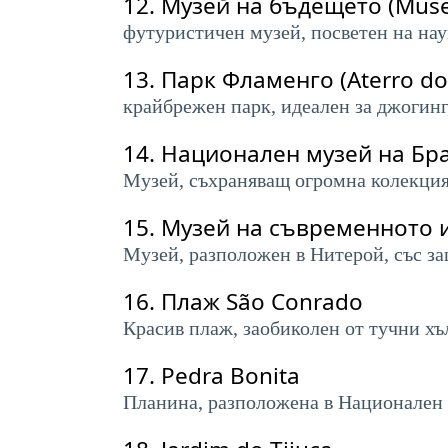
12.
Музей на бъдещето (Mus
футуристичен музей, посветен на нау
13.
Парк Фламенго (Aterro d
крайбрежен парк, идеален за джогинг
14.
Национален музей на Бра
Музей, съхраняващ огромна колекция 
15.
Музей на съвременното из
Музей, разположен в Нитерой, със з
16.
Плаж São Conrado
Красив плаж, заобиколен от тучни хъ
17.
Pedra Bonita
Планина, разположена в Национален п