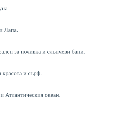
уна.
​и Лапа.
ален за почивка и слънчеви бани.
и красота и сърф.
 и Атлантическия океан.