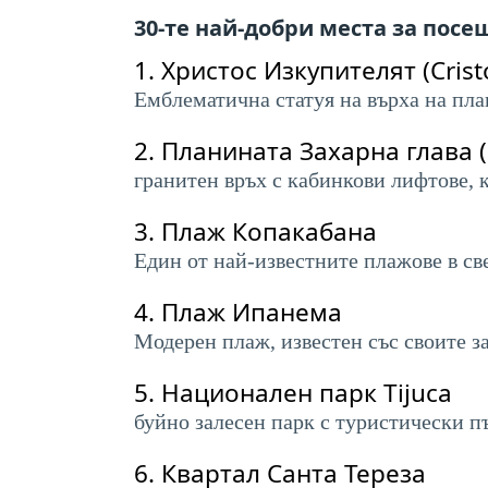
30-те най-добри места за пос
1.
Христос Изкупителят (Crist
Емблематична статуя на върха на пла
2.
Планината Захарна глава (
гранитен връх с кабинкови лифтове, 
3.
Плаж Копакабана
Един от най-известните плажове в све
4.
Плаж Ипанема
Модерен плаж, известен със своите з
5.
Национален парк Tijuca
буйно залесен парк с туристически 
6.
Квартал Санта Тереза