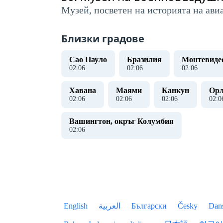
Музей, посветен на историята на ави
Близки градове
Сао Пауло
Бразилия
Монтевиде
02
:
07
02
:
07
02
:
07
Хавана
Маями
Канкун
Орл
02
:
07
02
:
07
02
:
07
02
:
0
Вашингтон, окръг Колумбия
02
:
07
English
العربية
Български
Česky
Dan