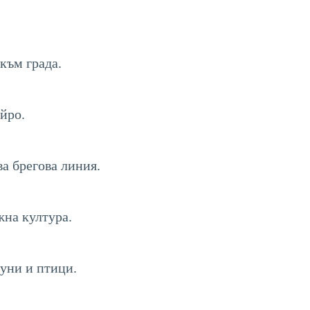
към града.
йро.
ва брегова линия.
жна култура.
уни и птици.