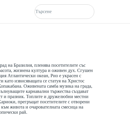
рад на Бразилия, пленява посетителите със
асота, жизнена култура и оживен дух. Сгушен
ия Атлантически океан, Рио е украсен с
и като извисяващата се статуя на Христос
опакабана. Оживената самба музика на града,
вълнуващите карнавални тържества създават
ст и празник. Топлите и дружелюбни местни
Кариоки, прегръщат посетителите с отворени
 към живота и очарователната смесица на
ропически рай.