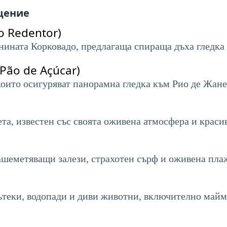
ещение
o Redentor)
нината Корковадо, предлагаща спираща дъха гледка 
Pão de Açúcar)
които осигуряват панорамна гледка към Рио де Жане
та, известен със своята оживена атмосфера и краси
ашеметяващи залези, страхотен сърф и оживена пла
пътеки, водопади и диви животни, включително майм