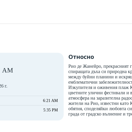
Относно
Рио де Жанейро, прекрасният г
AM
спиращата дъха си природна кр
между буйни планини и искрящ
емблематични забележителност
6 г.
Изкупителя и оживения плаж К
цветните улични фестивали и 
атмосфера на заразителна радо
6:21 AM
жители на Рио, известни като 
обятия, споделяйки любовта си
5:35 PM
града от градско вълнение и т