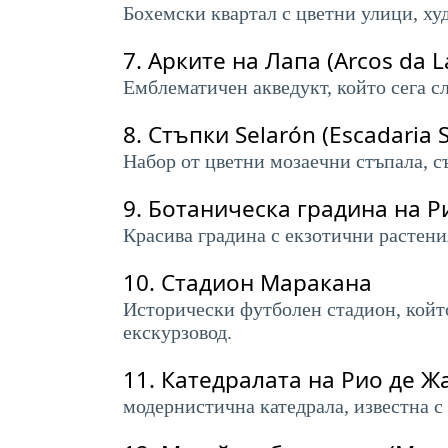
Бохемски квартал с цветни улици, ху
7.
Арките на Лапа (Arcos da L
Емблематичен акведукт, който сега с
8.
Стъпки Selarón (Escadaria 
Набор от цветни мозаечни стъпала, с
9.
Ботаническа градина на Рио
Красива градина с екзотични растени
10.
Стадион Маракана
Исторически футболен стадион, койт
екскурзовод.
11.
Катедралата на Рио де Жа
модернистична катедрала, известна 