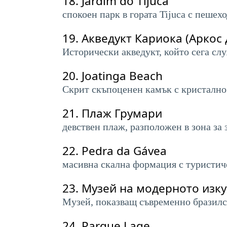
18.
Jardim do Tijuca
спокоен парк в гората Tijuca с пешех
19.
Акведукт Кариока (Аркос 
Исторически акведукт, който сега слу
20.
Joatinga Beach
Скрит скъпоценен камък с кристално 
21.
Плаж Грумари
девствен плаж, разположен в зона за 
22.
Pedra da Gávea
масивна скална формация с туристич
23.
Музей на модерното изку
Музей, показващ съвременно бразилс
24.
Parque Lage