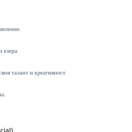
авление.
 езера.
воя талант и креативност.
а.
ial)