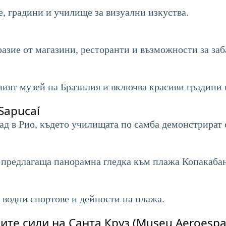
, градини и училище за визуални изкуства.
азие от магазини, ресторанти и възможности за заб
ият музей на Бразилия и включва красиви градини и
Sapucaí
ад в Рио, където училищата по самба демонстрират с
, предлагаща панорамна гледка към плажа Копакабан
а водни спортове и дейности на плажа.
те сили на Санта Круз (Museu Aeroespac