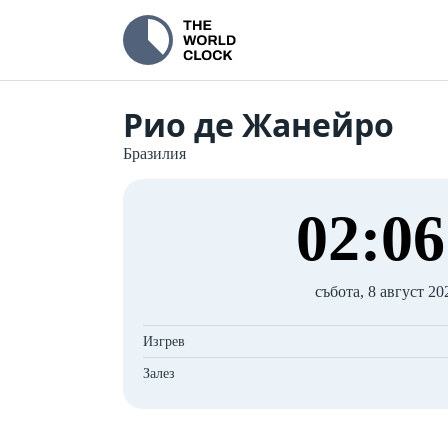
Рио де Жанейро
Бразилия
02
:
07
събота, 8 август 202
Изгрев
Залез