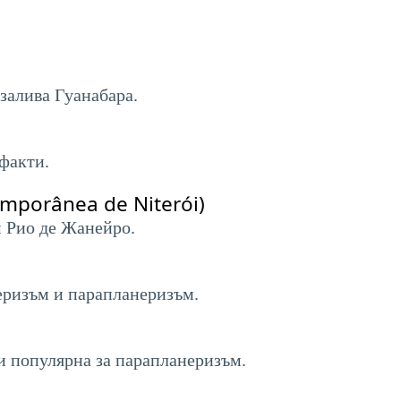
залива Гуанабара.
факти.
mporânea de Niterói)
м Рио де Жанейро.
неризъм и парапланеризъм.
и популярна за парапланеризъм.