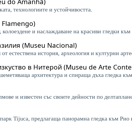
eu do Amanhã)
ката, технологиите и устойчивостта.
o Flamengo)
, колоездене и наслаждаване на красиви гледки към 
зилия (Museu Nacional)
от естествена история, археология и културни арте
куство в Нитерой (Museu de Arte Conte
ашеметяваща архитектура и спираща дъха гледка къ
лмове и известен със своите дейности по делтапла
арк Tijuca, предлагаща панорамна гледка към Рио 