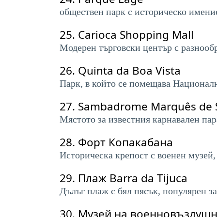
обществен парк с историческо имение
25.
Carioca Shopping Mall
Модерен търговски център с разнообр
26.
Quinta da Boa Vista
Парк, в който се помещава Националн
27.
Sambadrome Marquês de 
Мястото за известния карнавален пар
28.
Форт Копакабана
Историческа крепост с военен музей
29.
Плаж Barra da Tijuca
Дълъг плаж с бял пясък, популярен з
30.
Музей на военновъздушни