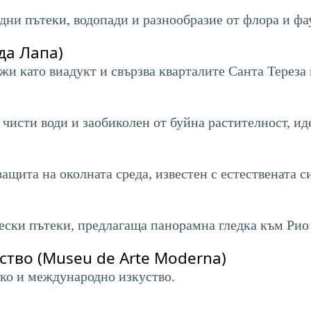
одни пътеки, водопади и разнообразие от флора и фа
да Лапа)
жи като виадукт и свързва кварталите Санта Тереза ​
чисти води и заобиколен от буйна растителност, иде
защита на околната среда, известен с естествената с
ески пътеки, предлагаща панорамна гледка към Рио
ство (Museu de Arte Moderna)
ко и международно изкуство.