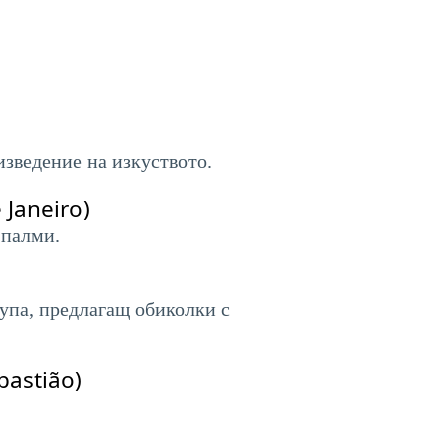
изведение на изкуството.
Janeiro)
 палми.
упа, предлагащ обиколки с
bastião)