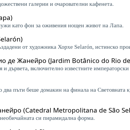
дожествени галерии и очарователни кафенета.
apa)
лужи като фон за оживения нощен живот на Лапа.
Selarón)
ъздадени от художника Хорхе Selarón, истинско про
 де Жанейро (Jardim Botânico do Rio de 
я и дървета, включително известните императорски
о два пъти беше домакин на финала на Световната к
нейро (Catedral Metropolitana de São Se
с необичайната си пирамидална форма.