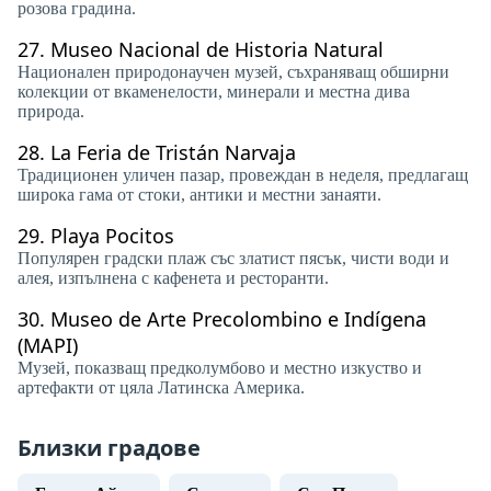
розова градина.
27.
Museo Nacional de Historia Natural
Национален природонаучен музей, съхраняващ обширни
колекции от вкаменелости, минерали и местна дива
природа.
28.
La Feria de Tristán Narvaja
Традиционен уличен пазар, провеждан в неделя, предлагащ
широка гама от стоки, антики и местни занаяти.
29.
Playa Pocitos
Популярен градски плаж със златист пясък, чисти води и
алея, изпълнена с кафенета и ресторанти.
30.
Museo de Arte Precolombino e Indígena
(MAPI)
Музей, показващ предколумбово и местно изкуство и
артефакти от цяла Латинска Америка.
Близки градове