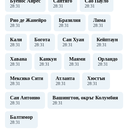
Буенос Айрес
Сантяго
Сао Пауло
28
:
31
28
:
31
28
:
31
Рио де Жанейро
Бразилия
Лима
28
:
31
28
:
31
28
:
31
Кали
Богота
Сан Хуан
Кейптаун
28
:
31
28
:
31
28
:
31
28
:
31
Хавана
Канкун
Маями
Орландо
28
:
31
28
:
31
28
:
31
28
:
31
Мексико Сити
Атланта
Хюстън
28
:
31
28
:
31
28
:
31
Сан Антонио
Вашингтон, окръг Колумбия
28
:
31
28
:
31
Балтимор
28
:
31