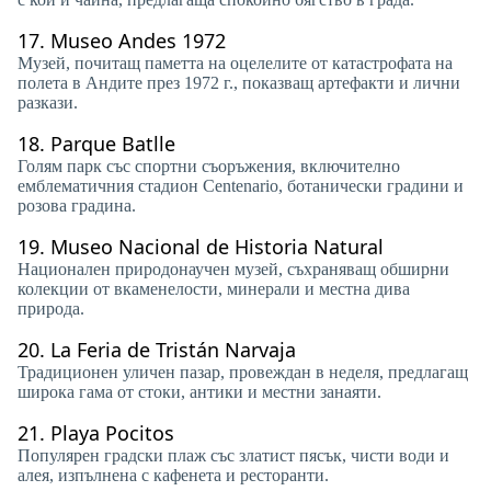
17.
Museo Andes 1972
Музей, почитащ паметта на оцелелите от катастрофата на
полета в Андите през 1972 г., показващ артефакти и лични
разкази.
18.
Parque Batlle
Голям парк със спортни съоръжения, включително
емблематичния стадион Centenario, ботанически градини и
розова градина.
19.
Museo Nacional de Historia Natural
Национален природонаучен музей, съхраняващ обширни
колекции от вкаменелости, минерали и местна дива
природа.
20.
La Feria de Tristán Narvaja
Традиционен уличен пазар, провеждан в неделя, предлагащ
широка гама от стоки, антики и местни занаяти.
21.
Playa Pocitos
Популярен градски плаж със златист пясък, чисти води и
алея, изпълнена с кафенета и ресторанти.