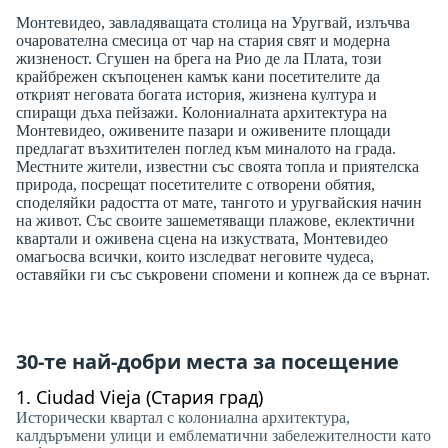
Монтевидео, завладяващата столица на Уругвай, излъчва
очарователна смесица от чар на стария свят и модерна
жизненост. Сгушен на брега на Рио де ла Плата, този
крайбрежен скъпоценен камък кани посетителите да
открият неговата богата история, жизнена култура и
спиращи дъха пейзажи. Колониалната архитектура на
Монтевидео, оживените пазари и оживените площади
предлагат възхитителен поглед към миналото на града.
Местните жители, известни със своята топла и приятелска
природа, посрещат посетителите с отворени обятия,
споделяйки радостта от мате, тангото и уругвайския начин
на живот. Със своите зашеметяващи плажове, еклектични
квартали и оживена сцена на изкуствата, Монтевидео
омагьосва всички, които изследват неговите чудеса,
оставяйки ги със съкровени спомени и копнеж да се върнат.
30-те най-добри места за посещение
1.
Ciudad Vieja (Стария град)
Исторически квартал с колониална архитектура,
калдъръмени улици и емблематични забележителности като