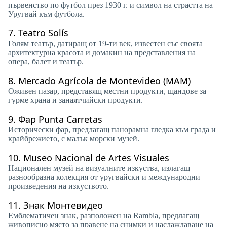
първенство по футбол през 1930 г. и символ на страстта на
Уругвай към футбола.
7.
Teatro Solís
Голям театър, датиращ от 19-ти век, известен със своята
архитектурна красота и домакин на представления на
опера, балет и театър.
8.
Mercado Agrícola de Montevideo (MAM)
Оживен пазар, представящ местни продукти, щандове за
гурме храна и занаятчийски продукти.
9.
Фар Punta Carretas
Исторически фар, предлагащ панорамна гледка към града и
крайбрежието, с малък морски музей.
10.
Museo Nacional de Artes Visuales
Национален музей на визуалните изкуства, излагащ
разнообразна колекция от уругвайски и международни
произведения на изкуството.
11.
Знак Монтевидео
Емблематичен знак, разположен на Rambla, предлагащ
живописно място за правене на снимки и наслаждаване на