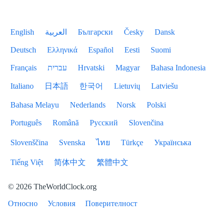
English
العربية
Български
Česky
Dansk
Deutsch
Ελληνικά
Español
Eesti
Suomi
Français
עברית
Hrvatski
Magyar
Bahasa Indonesia
Italiano
日本語
한국어
Lietuvių
Latviešu
Bahasa Melayu
Nederlands
Norsk
Polski
Português
Română
Русский
Slovenčina
Slovenščina
Svenska
ไทย
Türkçe
Українська
Tiếng Việt
简体中文
繁體中文
© 2026 TheWorldClock.org
Относно
Условия
Поверителност