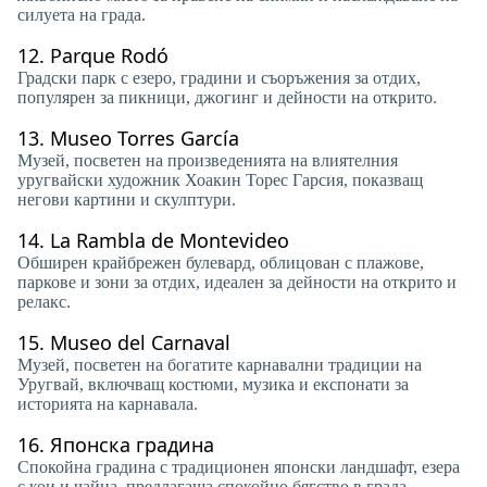
силуета на града.
12.
Parque Rodó
Градски парк с езеро, градини и съоръжения за отдих,
популярен за пикници, джогинг и дейности на открито.
13.
Museo Torres García
Музей, посветен на произведенията на влиятелния
уругвайски художник Хоакин Торес Гарсия, показващ
негови картини и скулптури.
14.
La Rambla de Montevideo
Обширен крайбрежен булевард, облицован с плажове,
паркове и зони за отдих, идеален за дейности на открито и
релакс.
15.
Museo del Carnaval
Музей, посветен на богатите карнавални традиции на
Уругвай, включващ костюми, музика и експонати за
историята на карнавала.
16.
Японска градина
Спокойна градина с традиционен японски ландшафт, езера
с кои и чайна, предлагаща спокойно бягство в града.