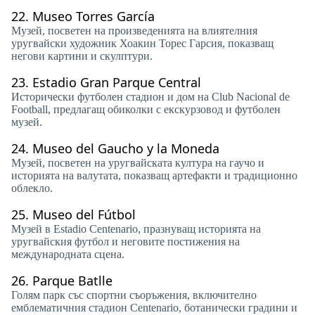
22.
Museo Torres García
Музей, посветен на произведенията на влиятелния
уругвайски художник Хоакин Торес Гарсия, показващ
негови картини и скулптури.
23.
Estadio Gran Parque Central
Исторически футболен стадион и дом на Club Nacional de
Football, предлагащ обиколки с екскурзовод и футболен
музей.
24.
Museo del Gaucho y la Moneda
Музей, посветен на уругвайската култура на гаучо и
историята на валутата, показващ артефакти и традиционно
облекло.
25.
Museo del Fútbol
Музей в Estadio Centenario, празнуващ историята на
уругвайския футбол и неговите постижения на
международната сцена.
26.
Parque Batlle
Голям парк със спортни съоръжения, включително
емблематичния стадион Centenario, ботанически градини и