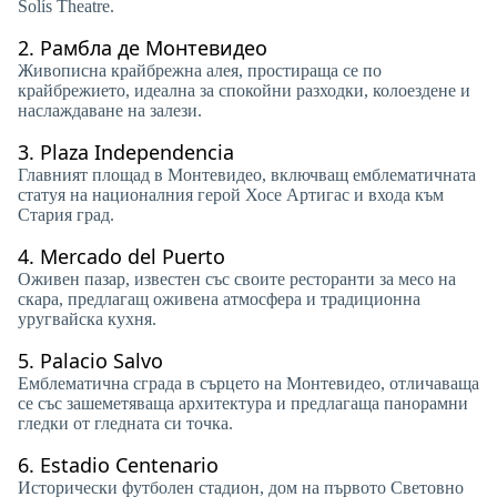
Solís Theatre.
2.
Рамбла де Монтевидео
Живописна крайбрежна алея, простираща се по
крайбрежието, идеална за спокойни разходки, колоездене и
наслаждаване на залези.
3.
Plaza Independencia
Главният площад в Монтевидео, включващ емблематичната
статуя на националния герой Хосе Артигас и входа към
Стария град.
4.
Mercado del Puerto
Оживен пазар, известен със своите ресторанти за месо на
скара, предлагащ оживена атмосфера и традиционна
уругвайска кухня.
5.
Palacio Salvo
Емблематична сграда в сърцето на Монтевидео, отличаваща
се със зашеметяваща архитектура и предлагаща панорамни
гледки от гледната си точка.
6.
Estadio Centenario
Исторически футболен стадион, дом на първото Световно