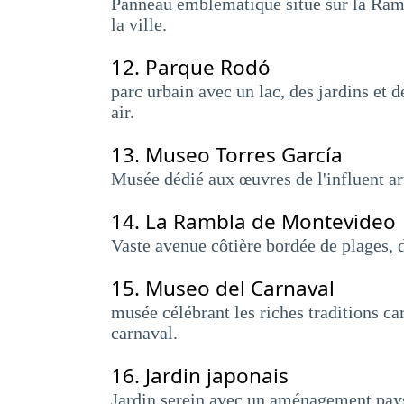
Panneau emblématique situé sur la Rambl
la ville.
12.
Parque Rodó
parc urbain avec un lac, des jardins et de
air.
13.
Museo Torres García
Musée dédié aux œuvres de l'influent art
14.
La Rambla de Montevideo
Vaste avenue côtière bordée de plages, de 
15.
Museo del Carnaval
musée célébrant les riches traditions ca
carnaval.
16.
Jardin japonais
Jardin serein avec un aménagement paysa