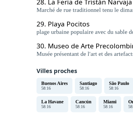
28.
La Feria de Tristán Narvaja
Marché de rue traditionnel tenu le diman
29.
Playa Pocitos
plage urbaine populaire avec du sable do
30.
Museo de Arte Precolombi
Musée présentant de l'art et des artefac
Villes proches
Buenos Aires
Santiago
São Paulo
58
:
16
58
:
16
58
:
16
La Havane
Cancún
Miami
O
58
:
16
58
:
16
58
:
16
58