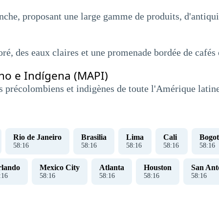
che, proposant une large gamme de produits, d'antiquité
ré, des eaux claires et une promenade bordée de cafés e
no e Indígena (MAPI)
ts précolombiens et indigènes de toute l'Amérique latine
Rio de Janeiro
Brasilia
Lima
Cali
Bogot
58
:
16
58
:
16
58
:
16
58
:
16
58
:
16
rlando
Mexico City
Atlanta
Houston
San Ant
:
16
58
:
16
58
:
16
58
:
16
58
:
16