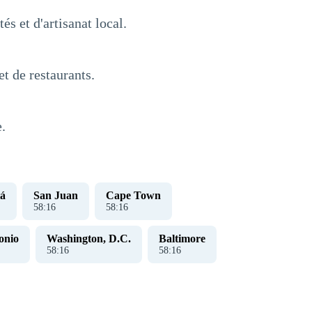
s et d'artisanat local.
t de restaurants.
.
á
San Juan
Cape Town
58
:
16
58
:
16
onio
Washington, D.C.
Baltimore
58
:
16
58
:
16