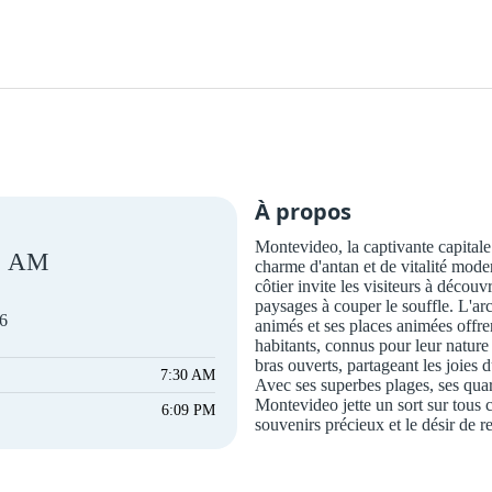
À propos
Montevideo, la captivante capita
AM
charme d'antan et de vitalité moder
côtier invite les visiteurs à découvr
paysages à couper le souffle. L'ar
26
animés et ses places animées offre
habitants, connus pour leur nature 
bras ouverts, partageant les joies
7:30 AM
Avec ses superbes plages, ses quar
Montevideo jette un sort sur tous c
6:09 PM
souvenirs précieux et le désir de re