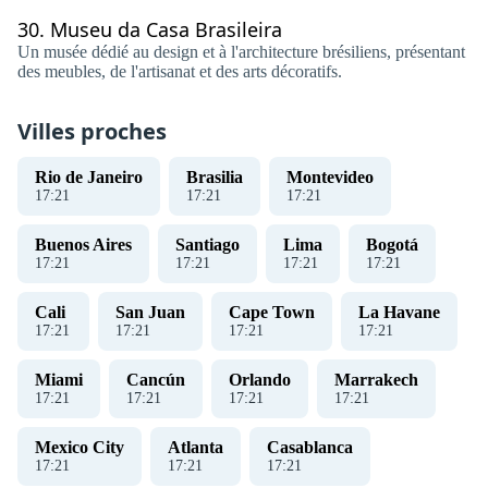
30.
Museu da Casa Brasileira
Un musée dédié au design et à l'architecture brésiliens, présentant
des meubles, de l'artisanat et des arts décoratifs.
Villes proches
Rio de Janeiro
Brasilia
Montevideo
17
:
22
17
:
22
17
:
22
Buenos Aires
Santiago
Lima
Bogotá
17
:
22
17
:
22
17
:
22
17
:
22
Cali
San Juan
Cape Town
La Havane
17
:
22
17
:
22
17
:
22
17
:
22
Miami
Cancún
Orlando
Marrakech
17
:
22
17
:
22
17
:
22
17
:
22
Mexico City
Atlanta
Casablanca
17
:
22
17
:
22
17
:
22