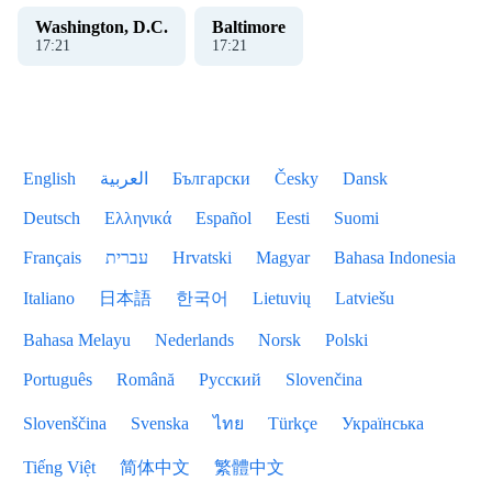
Washington, D.C.
Baltimore
17
:
22
17
:
22
English
العربية
Български
Česky
Dansk
Deutsch
Ελληνικά
Español
Eesti
Suomi
Français
עברית
Hrvatski
Magyar
Bahasa Indonesia
Italiano
日本語
한국어
Lietuvių
Latviešu
Bahasa Melayu
Nederlands
Norsk
Polski
Português
Română
Русский
Slovenčina
Slovenščina
Svenska
ไทย
Türkçe
Українська
Tiếng Việt
简体中文
繁體中文