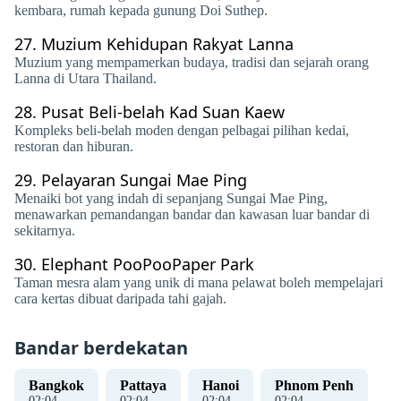
kembara, rumah kepada gunung Doi Suthep.
27.
Muzium Kehidupan Rakyat Lanna
Muzium yang mempamerkan budaya, tradisi dan sejarah orang
Lanna di Utara Thailand.
28.
Pusat Beli-belah Kad Suan Kaew
Kompleks beli-belah moden dengan pelbagai pilihan kedai,
restoran dan hiburan.
29.
Pelayaran Sungai Mae Ping
Menaiki bot yang indah di sepanjang Sungai Mae Ping,
menawarkan pemandangan bandar dan kawasan luar bandar di
sekitarnya.
30.
Elephant PooPooPaper Park
Taman mesra alam yang unik di mana pelawat boleh mempelajari
cara kertas dibuat daripada tahi gajah.
Bandar berdekatan
Bangkok
Pattaya
Hanoi
Phnom Penh
02
:
04
02
:
04
02
:
04
02
:
04