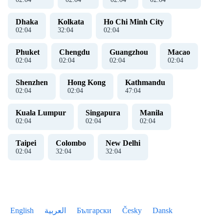
Dhaka
Kolkata
Ho Chi Minh City
02
:
04
32
:
04
02
:
04
Phuket
Chengdu
Guangzhou
Macao
02
:
04
02
:
04
02
:
04
02
:
04
Shenzhen
Hong Kong
Kathmandu
02
:
04
02
:
04
47
:
04
Kuala Lumpur
Singapura
Manila
02
:
04
02
:
04
02
:
04
Taipei
Colombo
New Delhi
02
:
04
32
:
04
32
:
04
English
العربية
Български
Česky
Dansk