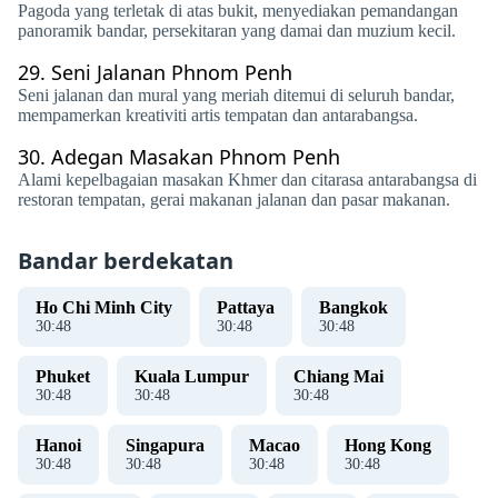
Pagoda yang terletak di atas bukit, menyediakan pemandangan
panoramik bandar, persekitaran yang damai dan muzium kecil.
29.
Seni Jalanan Phnom Penh
Seni jalanan dan mural yang meriah ditemui di seluruh bandar,
mempamerkan kreativiti artis tempatan dan antarabangsa.
30.
Adegan Masakan Phnom Penh
Alami kepelbagaian masakan Khmer dan citarasa antarabangsa di
restoran tempatan, gerai makanan jalanan dan pasar makanan.
Bandar berdekatan
Ho Chi Minh City
Pattaya
Bangkok
30
:
48
30
:
48
30
:
48
Phuket
Kuala Lumpur
Chiang Mai
30
:
48
30
:
48
30
:
48
Hanoi
Singapura
Macao
Hong Kong
30
:
48
30
:
48
30
:
48
30
:
48