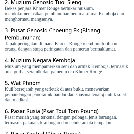
2.
Muzium Genosid Tuol Sleng
Bekas penjara Khmer Rouge bertukar muzium,
mendokumentasikan pembunuhan beramai-ramai Kemboja dan
menghormati mangsanya.
3.
Pusat Genosid Choeung Ek (Bidang
Pembunuhan)
Tapak peringatan di mana Khmer Rouge membunuh ribuan
orang, dengan stupa peringatan dan pameran bermaklumat.
4.
Muzium Negara Kemboja
Muzium yang mempamerkan seni dan artifak Kemboja, termasuk
arca purba, seramik dan pameran era Khmer Rouge.
5.
Wat Phnom
Kuil bersejarah yang terletak di atas bukit, menawarkan
pemandangan panoramik bandar dan suasana tenang untuk solat
dan meditasi.
6.
Pasar Rusia (Psar Toul Tom Poung)
Pasar meriah yang terkenal dengan pelbagai jenis barangan,
termasuk pakaian, kraftangan dan cenderamata tempatan.
7.
Pasar Sentral (Phsar Thmei)