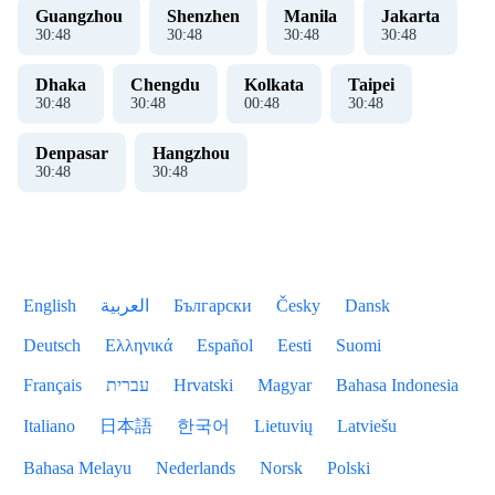
Guangzhou
Shenzhen
Manila
Jakarta
30
:
48
30
:
48
30
:
48
30
:
48
Dhaka
Chengdu
Kolkata
Taipei
30
:
48
30
:
48
00
:
48
30
:
48
Denpasar
Hangzhou
30
:
48
30
:
48
English
العربية
Български
Česky
Dansk
Deutsch
Ελληνικά
Español
Eesti
Suomi
Français
עברית
Hrvatski
Magyar
Bahasa Indonesia
Italiano
日本語
한국어
Lietuvių
Latviešu
Bahasa Melayu
Nederlands
Norsk
Polski