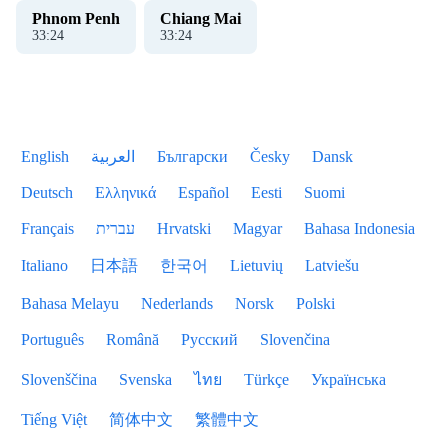
Phnom Penh
Chiang Mai
33
:
24
33
:
24
English
العربية
Български
Česky
Dansk
Deutsch
Ελληνικά
Español
Eesti
Suomi
Français
עברית
Hrvatski
Magyar
Bahasa Indonesia
Italiano
日本語
한국어
Lietuvių
Latviešu
Bahasa Melayu
Nederlands
Norsk
Polski
Português
Română
Русский
Slovenčina
Slovenščina
Svenska
ไทย
Türkçe
Українська
Tiếng Việt
简体中文
繁體中文