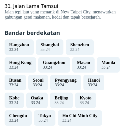
30.
Jalan Lama Tamsui
Jalan tepi laut yang menarik di New Taipei City, menawarkan
gabungan gerai makanan, kedai dan tapak bersejarah.
Bandar berdekatan
Hangzhou
Shanghai
Shenzhen
33
:
24
33
:
24
33
:
24
Hong Kong
Guangzhou
Macao
Manila
33
:
24
33
:
24
33
:
24
33
:
24
Busan
Seoul
Pyongyang
Hanoi
33
:
24
33
:
24
33
:
24
33
:
24
Kobe
Osaka
Beijing
Kyoto
33
:
24
33
:
24
33
:
24
33
:
24
Chengdu
Tokyo
Ho Chi Minh City
33
:
24
33
:
24
33
:
24