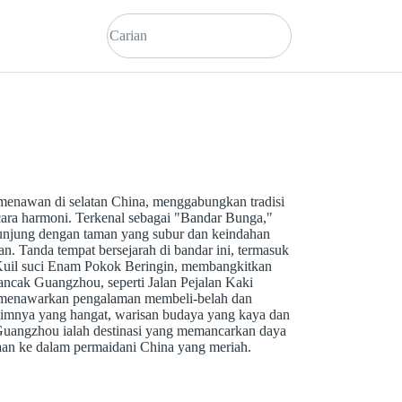
enawan di selatan China, menggabungkan tradisi
ara harmoni. Terkenal sebagai "Bandar Bunga,"
jung dengan taman yang subur dan keindahan
n. Tanda tempat bersejarah di bandar ini, termasuk
Kuil suci Enam Pokok Beringin, membangkitkan
ancak Guangzhou, seperti Jalan Pejalan Kaki
, menawarkan pengalaman membeli-belah dan
limnya yang hangat, warisan budaya yang kaya dan
uangzhou ialah destinasi yang memancarkan daya
an ke dalam permaidani China yang meriah.