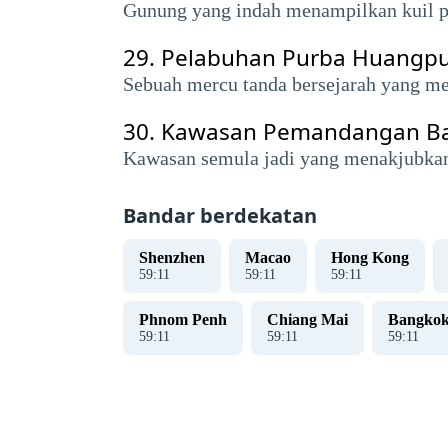
Gunung yang indah menampilkan kuil p
29.
Pelabuhan Purba Huangp
Sebuah mercu tanda bersejarah yang me
30.
Kawasan Pemandangan Ba
Kawasan semula jadi yang menakjubkan 
Bandar berdekatan
Shenzhen
Macao
Hong Kong
59
:
12
59
:
12
59
:
12
Phnom Penh
Chiang Mai
Bangko
59
:
12
59
:
12
59
:
12