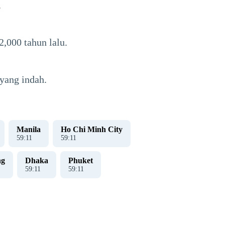
.
,000 tahun lalu.
yang indah.
Manila
Ho Chi Minh City
59
:
12
59
:
12
ng
Dhaka
Phuket
59
:
12
59
:
12