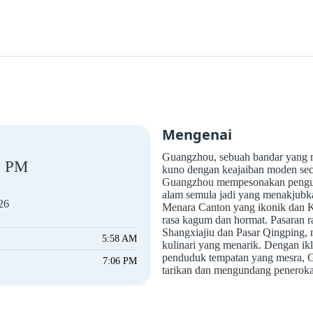
Mengenai
Guangzhou, sebuah bandar yang m
PM
kuno dengan keajaiban moden sec
Guangzhou mempesonakan pengun
alam semula jadi yang menakjubka
26
Menara Canton yang ikonik dan 
rasa kagum dan hormat. Pasaran r
Shangxiajiu dan Pasar Qingping
5:58 AM
kulinari yang menarik. Dengan ik
penduduk tempatan yang mesra, G
7:06 PM
tarikan dan mengundang peneroka