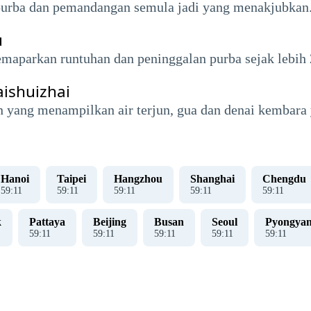
urba dan pemandangan semula jadi yang menakjubkan
u
maparkan runtuhan dan peninggalan purba sejak lebih 2
ishuizhai
yang menampilkan air terjun, gua dan denai kembara 
Hanoi
Taipei
Hangzhou
Shanghai
Chengdu
59
:
12
59
:
12
59
:
12
59
:
12
59
:
12
k
Pattaya
Beijing
Busan
Seoul
Pyongya
59
:
12
59
:
12
59
:
12
59
:
12
59
:
12