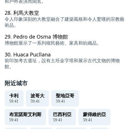
和戶外表演而聞名。
28.
利馬大教堂
令人印象深刻的大教堂融合了建築風格和令人驚嘆的宗教藝
術品。
29.
Pedro de Osma 博物館
博物館展示了一系列殖民藝術、家具和紡織品。
30.
Huaca Pucllana
前印加考古遺址，設有土坯金字塔和展示古代文物的博物
館。
附近城市
卡利
波哥大
聖地亞哥
59
:
41
59
:
41
59
:
41
布宜諾斯艾利斯
巴西利亞
蒙得維的亞
59
:
41
59
:
41
59
:
41