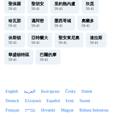
聖保羅
聖胡安
里約熱內盧
坎昆
59
:
41
59
:
41
59
:
41
59
:
41
哈瓦那
邁阿密
墨西哥城
奧蘭多
59
:
41
59
:
41
59
:
41
59
:
41
休斯頓
亞特蘭大
聖安東尼奧
達拉斯
59
:
41
59
:
41
59
:
41
59
:
41
華盛頓特區
巴爾的摩
59
:
41
59
:
41
English
العربية
Български
Česky
Dansk
Deutsch
Ελληνικά
Español
Eesti
Suomi
Français
עברית
Hrvatski
Magyar
Bahasa Indonesia