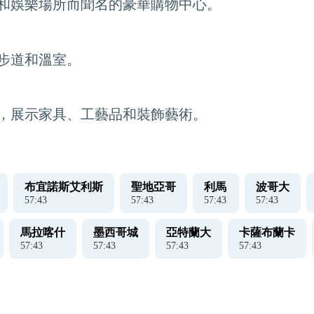
和娛樂場所而聞名的豪華購物中心。
步道和溫室。
，展示家具、工藝品和裝飾藝術。
布宜諾斯艾利斯
聖地亞哥
利馬
波哥大
57
:
43
57
:
43
57
:
43
57
:
43
馬拉喀什
墨西哥城
亞特蘭大
卡薩布蘭卡
57
:
43
57
:
43
57
:
43
57
:
43