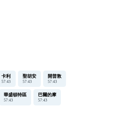
卡利
聖胡安
開普敦
57
:
43
57
:
43
57
:
43
華盛頓特區
巴爾的摩
57
:
43
57
:
43